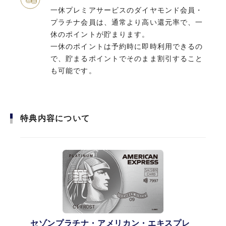
高いポイント還元率で利用できる
一休プレミアサービスのダイヤモンド会員・
本会員様が無料期間中は年会費無料
プラチナ会員は、通常より高い還元率で、一
一休プレミアサービスのダイヤモンド会員・
休のポイントが貯まります。
プラチナ会員は、通常より高い還元率で、一
カード発行日
一休のポイントは予約時に即時利用できるの
休のポイントが貯まります。 一休のポイント
で、貯まるポイントでそのまま割引すること
最短3営業日
は予約時に即時利用できるので、貯まるポイ
も可能です。
ントでそのまま割引することも可能です。
お支払い方法
1回払い／2回払い／ボーナス（一括・2回）／リボ／分割
特典内容について
特典内容について
1回払い以外のお支払いについては、加盟店・時期によりご利用いただけない場
合もございます。ご利用の際は加盟店または売場係員にご確認ください。
1回払い、2回払い、ボーナス一括払いでご利用いただいた分を、あとから『リ
ボ払い』にすることができます。
1回払い、ボーナス一括払いでご利用いただいた分を、あとから『分割払い』に
することができます。
特にお申し出のない場合は、1回払いでのお支払いとなります。
国際ブランド
AMEX
セゾンプラチナ・アメリカン・エキスプレ