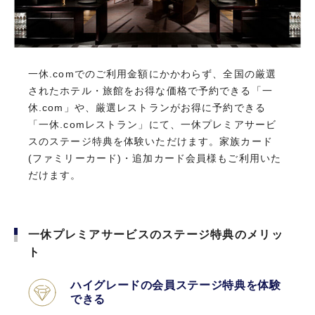
一休.comでのご利用金額にかかわらず、全国の厳選
一休.comでのご利用金額にかかわらず、全国の厳選
初年度年会費無料
されたホテル・旅館をお得な価格で予約できる「一
されたホテル・旅館をお得な価格で予約できる「一
休.com」や、厳選レストランがお得に予約できる
休.com」や、厳選レストランがお得に予約できる
「一休.comレストラン」にて、一休プレミアサービ
「一休.comレストラン」にて、一休プレミアサービ
前年に1回以上のご利用で
スのステージ特典を体験いただけます。家族カード
スのステージ特典を体験いただけます。家族カード
翌年年会費無料
(ファミリーカード)・追加カード会員様もご利用いた
(ファミリーカード)・追加カード会員様もご利用いた
だけます。
だけます。
お申し込みはこちら
一休プレミアサービスのステージ特典のメリッ
一休プレミアサービスのステージ特典のメリッ
ト
ト
カード基本情報
CARD SPECS
ハイグレードの会員ステージ特典を体験
ハイグレードの会員ステージ特典を体験
できる
年会費
できる