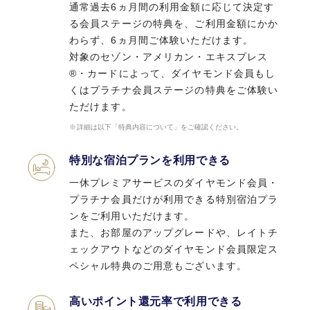
通常過去6ヵ月間の利用金額に応じて決定す
11,000円（税込）
通常過去6ヵ月間の利用金額に応じて決定す
る会員ステージの特典を、ご利用金額にかか
る会員ステージの特典を、ご利用金額にかか
前年に1回以上のご利用で翌年年会費無料
わらず、6ヵ月間ご体験いただけます。
わらず、6ヵ月間ご体験いただけます。 対象
入会資格
対象のセゾン・アメリカン・エキスプレス
のセゾン・アメリカン・エキスプレス®・カ
18歳以上のご連絡可能な方
®・カードによって、ダイヤモンド会員もし
ードによって、ダイヤモンド会員もしくはプ
くはプラチナ会員ステージの特典をご体験い
ラチナ会員ステージの特典をご体験いただけ
ただけます。
電子マネー
ます。
詳細は以下「特典内容について」をご確認ください。
詳細は以下「特典内容について」をご確認ください。
特別な宿泊プランを利用できる
特別な宿泊プランを利用できる
一休プレミアサービスのダイヤモンド会員・
ETCカード
一休プレミアサービスのダイヤモンド会員・
プラチナ会員だけが利用できる特別宿泊プラ
プラチナ会員だけが利用できる特別宿泊プラ
ンをご利用いただけます。
ンをご利用いただけます。 また、お部屋のア
また、お部屋のアップグレードや、レイトチ
最大5枚まで発行可能
ップグレードや、レイトチェックアウトなど
ェックアウトなどのダイヤモンド会員限定ス
のダイヤモンド会員限定スペシャル特典のご
ペシャル特典のご用意もございます。
家族カード
用意もございます。
(ファミリーカード)
高いポイント還元率で利用できる
年会費 1,100円（税込）