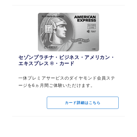
カードの特長
CARD FEATURES
プレミアムな体験が実質無料
セゾンプラチナ・ビジネス・アメリカン・
セゾンプラチナ・ビジネス・アメリカン・
エキスプレス ®・カード
エキスプレス ®・カード
プレミアムな体験が実質無料
特典、優待サービス
一休プレミアサービスのダイヤモンド会員ステ
BENEFITS, SPECIAL SERVICES
一休プレミアサービスのダイヤモンド会員ステ
セゾンローズゴールド会員限定の優遇特典やアメリカ
ージを6ヵ月間ご体験いただけます。
ージを6ヵ月間ご体験いただけます。
ン・エキスプレス®・カード会員様だけの贅沢な優待特
ローズゴールド会員様限定の優待・特典
典を、前年に1回以上のカード利用があれば実質無料で
カード詳細はこちら
カード詳細はこちら
ご利用いただけます。
ローズゴールド会員様限定の優待・特典
永久不滅ポイント
お申し込みはこちら
POINTS
各優待のご利用方法については、セゾンPortal(アプリ)内に掲載の「会員様限
定」バナーよりご確認ください。