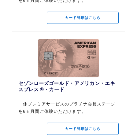
を6ヵ月間ご体験いただけます。
を6ヵ月間ご体験いただけます。
られているラウンジがございます)
別途デジタル会員証（プライオリティ・パス アプリ）のお申し込みが必要で
す。
カード詳細はこちら
カード詳細はこちら
海外旅行傷害保険
最高5,000万円
国内旅行傷害保険
最高5,000万円
ショッピング安心保険
セゾンローズゴールド・アメリカン・エキ
セゾンローズゴールド・アメリカン・エキ
スプレス ®・カード
年間最高200万円
スプレス ®・カード
一休プレミアサービスのプラチナ会員ステージ
一休プレミアサービスのプラチナ会員ステージ
を6ヵ月間ご体験いただけます。
お申し込みはこちら
を6ヵ月間ご体験いただけます。
カード詳細はこちら
カード詳細はこちら