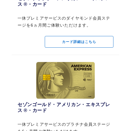
セゾンプラチナ・アメリカン・エキスプレ
ス ®・カード
ス ®・カード
永久不滅ポイント優遇
国内1.5倍、海外2倍
一休プレミアサービスのダイヤモンド会員ステ
一休プレミアサービスのダイヤモンド会員ステ
1,000円（税込）=1ポイント
ージを6ヵ月間ご体験いただけます。
ージを6ヵ月間ご体験いただけます。
1ポイント＝最大5円相当
交換商品によっては、1ポイントの価値は5円未満になります。
カード詳細はこちら
カード詳細はこちら
国内空港ラウンジ
無料
年2回まで
ご利用期間：4月1日～翌年3月31日まで
一部有料サービスもございます。
プライオリティ・パス
セゾンゴールド・アメリカン・エキスプレ
セゾンゴールド・アメリカン・エキスプレ
無料
ス ®・カード
ス ®・カード
通常年会費99米ドル(スタンダードプラン)
一休プレミアサービスのプラチナ会員ステージ
施設利用料1回につき35米ドル
一休プレミアサービスのプラチナ会員ステージ
同伴者様はお一人につきご利用料金35米ドル(一部、最大同伴者様の人数が設け