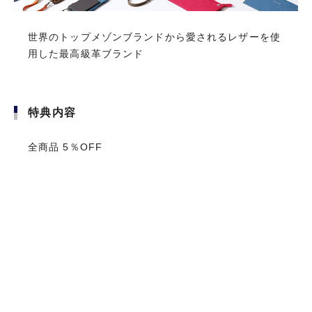
世界のトップメゾンブランドから愛されるレザーを使
世界のトップメゾンブランドから愛されるレザーを使
用した最高級革ブランド
用した最高級革ブランド
初年度年会費無料
特典内容
特典内容
前年に1回以上のご利用で
全商品 5％OFF
全商品 5％OFF
翌年年会費無料
お申し込みはこちら
カード基本情報
CARD SPECS
年会費