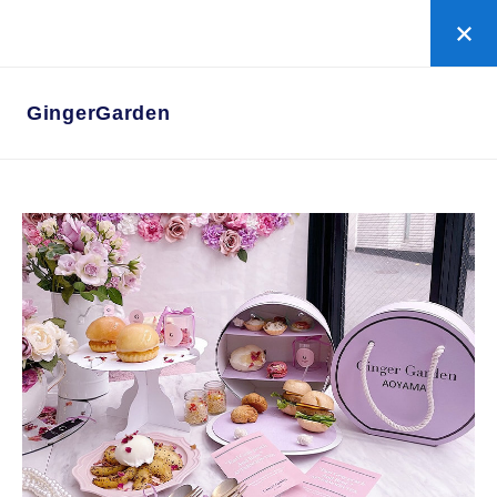
ローズゴールド
の新規お申し込みはこちら
GingerGarden
GingerGarden