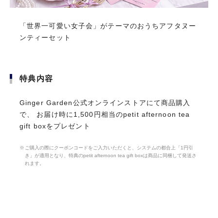
「世界一可愛い女子会」がテーマのおうちアフタヌー
「世界一可愛い女子会」がテーマのおうちアフタヌー
ンティーセット
ンティーセット
初年度年会費無料
特典内容
特典内容
前年に1回以上のご利用で
Ginger Garden公式オンラインストアにて商品購入
Ginger Garden公式オンラインストアにて商品購入
翌年年会費無料
で、 お届け時に1,500円相当のpetit afternoon tea
で、 お届け時に1,500円相当のpetit afternoon tea
gift boxをプレゼント
gift boxをプレゼント
お申し込みはこちら
ご購入の際にクーポンコードをご入力いただくと、システムの都合上「1円引
ご購入の際にクーポンコードをご入力いただくと、システムの都合上「1円引
き」が適用となり、特典のpetit afternoon tea gift boxは商品に同梱して発送さ
き」が適用となり、特典のpetit afternoon tea gift boxは商品に同梱して発送さ
れます。
れます。
カード基本情報
CARD SPECS
年会費