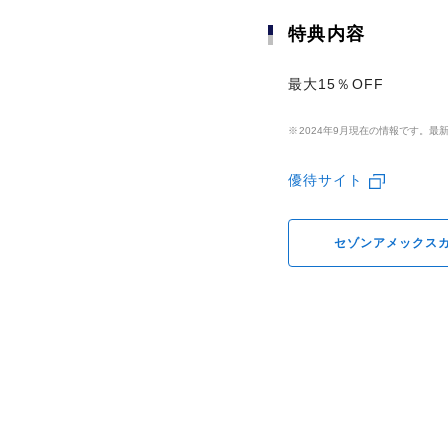
カード基本情報
特典内容
特典内容
CARD SPECS
最大15％OFF
最大15％OFF
2024年9月現在の情報です。
2024年9月現在の情報です。
電子マネー
優待サイト
優待サイト
ETCカード
セゾンアメックス
セゾンアメックス
家族カード
(ファミリーカード)
カード発行日