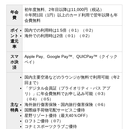
初年度無料、2年目以降は11,000円（税込）
年会
※年間1回（1円）以上のカード利用で翌年以降も年
費
会費無料
ポイ
国内での利用時は1.5倍（※1）（※2）
ント
海外での利用時は2倍（※1）（※2）
還元
率
スマ
Apple Pay、Google Pay™、QUICPay™（クイック
ホ決
ペイ）
済
国内主要空港などのラウンジが無料で利用可能（年2
回まで）
「デジタル会員証（プライオリティ・パス アプ
リ）」に年会費無料でお申し込み可能（※3）
（※4）（※5）
主な
海外旅行傷害保険・国内旅行傷害保険（※6）
特典
国際線手荷物宅配サービスご優待
星野リゾート優待（最大40％OFF）
ロフトご優待（※7）
コナミスポーツクラブご優待