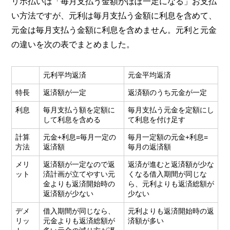
リボ払いは「毎月支払う金額がほぼ一定になる」お支払
い方法ですが、元利は毎月支払う金額に利息を含めて、
元金は毎月支払う金額に利息を含めません。元利と元金
の違いを次の表でまとめました。
元利平均返済
元金平均返済
特長
返済額が一定
返済額のうち元金が一定
利息
毎月支払う額を定額に
毎月支払う元金を定額にし
して利息を含める
て利息を付け足す
計算
元金+利息=毎月一定の
毎月一定額の元金+利息=
方法
返済額
毎月の返済額
メリ
返済額が一定なので返
返済が進むと返済額が少な
ット
済計画が立てやすい元
くなる借入期間が同じな
金よりも返済開始時の
ら、元利よりも返済総額が
返済額が少ない
少ない
デメ
借入期間が同じなら、
元利よりも返済開始時の返
リッ
元金よりも返済総額が
済額が多い