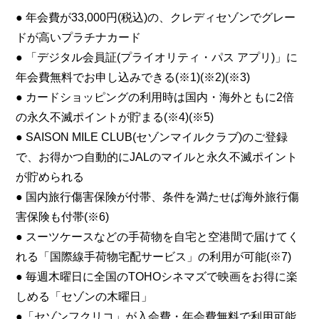
● 年会費が33,000円(税込)の、クレディセゾンでグレー
ドが高いプラチナカード
● 「デジタル会員証(プライオリティ・パス アプリ)」に
年会費無料でお申し込みできる(※1)(※2)(※3)
● カードショッピングの利用時は国内・海外ともに2倍
の永久不滅ポイントが貯まる(※4)(※5)
● SAISON MILE CLUB(セゾンマイルクラブ)のご登録
で、お得かつ自動的にJALのマイルと永久不滅ポイント
が貯められる
● 国内旅行傷害保険が付帯、条件を満たせば海外旅行傷
害保険も付帯(※6)
● スーツケースなどの手荷物を自宅と空港間で届けてく
れる「国際線手荷物宅配サービス」の利用が可能(※7)
● 毎週木曜日に全国のTOHOシネマズで映画をお得に楽
しめる「セゾンの木曜日」
●「セゾンフクリコ」が入会費・年会費無料で利用可能