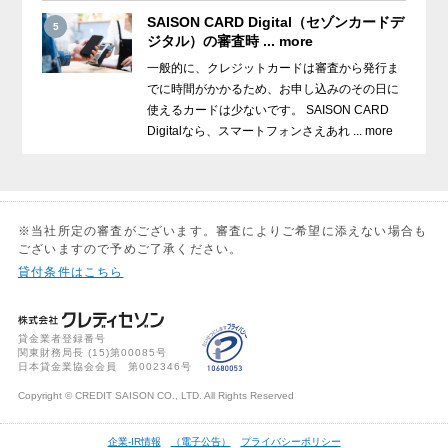
SAISON CARD Digital（セゾンカードデ
5
ジタル）の審査時 ... more
一般的に、クレジットカードは審査から発行ま
でに時間がかかるため、お申し込みのその日に
使えるカードは少ないです。 SAISON CARD
Digitalなら、スマートフォンさえあれ ... more
※当社所定の審査がございます。審査によりご希望に添えない場合も
ございますので予めご了承ください。
貸付条件はこちら
貸金業者登録番号
関東財務局長 (
15
)第00085号
日本貸金業協会会員 第002346号
Copyright © CREDIT SAISON CO., LTD. All Rights Reserved
企業-IR情報
（電子公告）
プライバシーポリシー