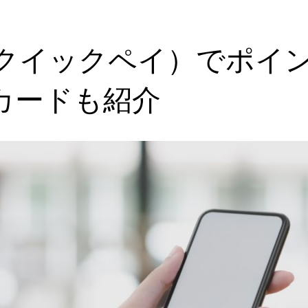
™（クイックペイ）でポイ
カードも紹介