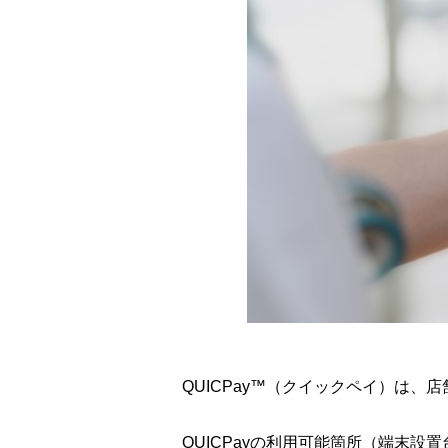
QUICPay™（クイックペイ）は
QUICPayの利用可能箇所（端末設