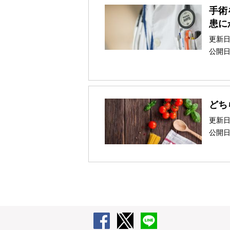
手術
患に
更新
公開
どち
更新
公開