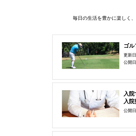
毎日の生活を豊かに楽しく、
ゴ
更新
公開
入院
入院
公開