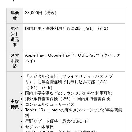
年会
33,000円（税込）
費
ポイ
国内利用・海外利用ともに2倍（※1）（※2）
ント
還元
率
スマ
Apple Pay・Google Pay™・QUICPay™（クイック
ホ決
ペイ）
済
「デジタル会員証（プライオリティ・パス アプ
リ）」に年会費無料でお申し込み可能（※3）
（※4）（※5）
国内主要空港などのラウンジが無料で利用可能
海外旅行傷害保険（※6）・国内旅行傷害保険
主な
コンシェルジュ・サービス
特典
Tablet（R） Hotelsの有料メンバーシップが年会費無
料
星野リゾート優待（最大40％OFF）
セゾンの木曜日