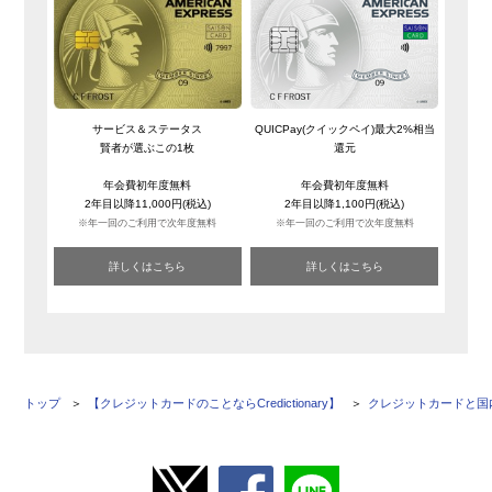
サービス＆ステータス
QUICPay(クイックペイ)最大2%相当
賢者が選ぶこの1枚
還元
年会費初年度無料
年会費初年度無料
2年目以降11,000円(税込)
2年目以降1,100円(税込)
※年一回のご利用で次年度無料
※年一回のご利用で次年度無料
詳しくはこちら
詳しくはこちら
トップ
【クレジットカードのことならCredictionary】
クレジットカードと国