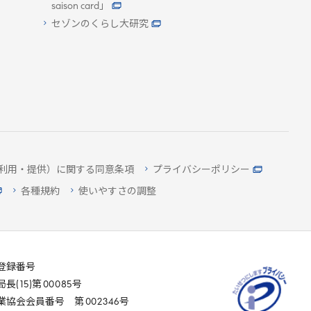
saison card」
セゾンのくらし大研究
利用・提供）に関する同意条項
プライバシーポリシー
各種規約
使いやすさの調整
登録番号
局長(
15
)第
00085
号
業協会会員番号 第
002346
号