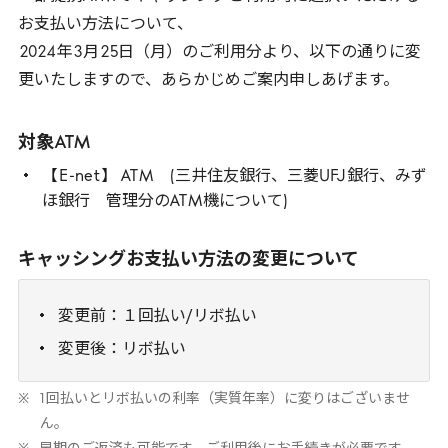
お支払い方法について、
2024
年
3
月
25
日（月）のご利用分より、以下の通りに変
更いたしますので、あらかじめご案内申しあげます。
対象
ATM
【
E
-
net
】
ATM
(三井住友銀行、三菱
UFJ
銀行、みず
ほ銀行 管理分の
ATM
機について)
キャッシングお支払い方法の変更について
変更前：１回払い/リボ払い
変更後：リボ払い
1
回払いとリボ払いの利率（実質年率）に変りはございませ
ん。