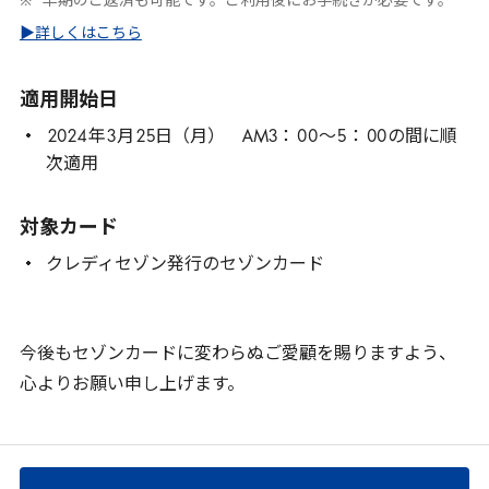
早期のご返済も可能です。ご利用後にお手続きが必要です。
▶詳しくはこちら
適用開始日
2024
年
3
月
25
日（月） AM3：
00
～
5
：
00
の間に順
次適用
対象カード
クレディセゾン発行のセゾンカード
今後もセゾンカードに変わらぬご愛顧を賜りますよう、
心よりお願い申し上げます。