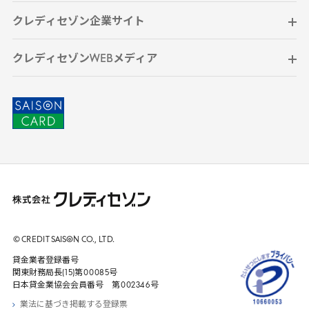
クレディセゾン企業サイト
クレディセゾンWEBメディア
© CREDIT
SAISON
CO., LTD.
貸金業者登録番号
関東財務局長(
15
)第
00085
号
日本貸金業協会会員番号 第
002346
号
業法に基づき掲載する登録票