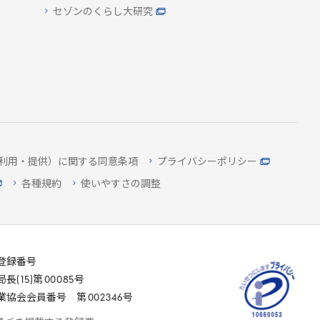
セゾンのくらし大研究
利用・提供）に関する同意条項
プライバシーポリシー
各種規約
使いやすさの調整
登録番号
局長(
15
)第
00085
号
業協会会員番号 第
002346
号