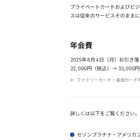
プライベートカードおよびビジ
スは従来のサービスそのままに
年会費
2025
年
8
月
4
日（月）お引き落
22
,
000
円（税込）→
33
,
000
円
ファミリーカード・追加カード
詳しくは以下をご覧ください。
セゾンプラチナ・アメリカ