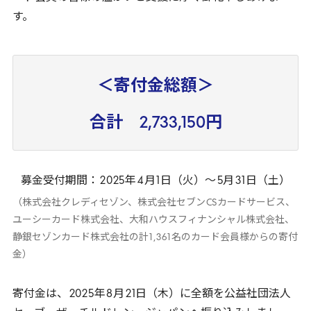
す。
＜寄付金総額＞
合計 2,733,150円
募金受付期間：
2025
年
4
月
1
日（火）～
5
月
31
日（土）
（株式会社クレディセゾン、株式会社セブン
CS
カードサービス、
ユーシーカード株式会社、大和ハウスフィナンシャル株式会社、
静銀セゾンカード株式会社の計
1
,
361
名のカード会員様からの寄付
金）
寄付金は、
2025
年
8
月
21
日（木）に全額を公益社団法人