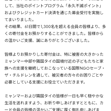
して、当社のポイントプログラム「永久不滅ポイント」
およびクレジットカード決済を通じた募金受付を実施し
てまいりました。
その結果、
61
日間で
1
,
300
名を超える会員の皆様より、多
くの寄付金をお預かりすることができました。皆様から
の温かいご支援、誠にありがとうございました。
皆様よりお預かりした寄付金は、特に被害の大きかった
ミャンマー中部や隣国タイの国境付近の子どもたちと家
族への支援を継続しておこなっている国際
NGO
セーブ・
ザ・チルドレンを通して、被災者の方々のお困りごとや
必要としている支援にお役立ていただきます。
ミャンマーおよび隣国タイの皆様が一日も早く穏やかな
生活を送れますよう、お祈り申しあげますとともに、カ
ード会員の皆様の温かいご支援に厚く御礼申しあげま