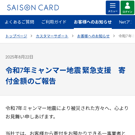
よくあるご質問
ご利用ガイド
お客様へのお知らせ
Netア
トップページ
カスタマーサポート
お客様へのお知らせ
令和
7
年ミ
2025年8月22日
令和7年ミャンマー地震 緊急支援 寄
付金額のご報告
令和
7
年ミャンマー地震により被災された⽅々へ、⼼より
お⾒舞い申しあげます。
当社では、お客様から寄付をお預かりできる一事業者と