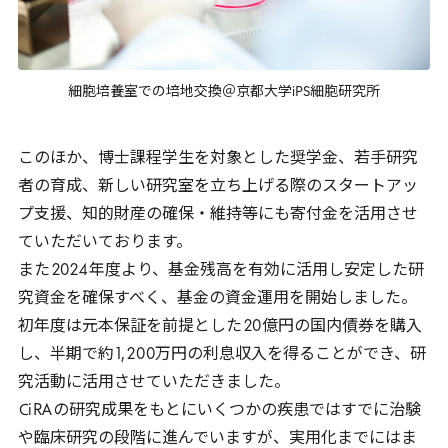
細胞培養室での培地交換＠京都大学iPS細胞研究所
このほか、博士課程学生を対象とした奨学金、若手研究
者の育成、新しい研究室を立ち上げる際のスタートアッ
プ支援、知的財産の確保・維持等にも寄付金を活用させ
ていただいております。
また
2024
年度より、基金残高を有効に活用し安定した研
究資金を確保すべく、基金の資金運用を開始しました。
初年度は元本保証を前提とした
20
億円の国内債券を購入
し、半期で約
1
,
200
万円の利息収入を得ることができ、研
究活動に活用させていただきました。
CiRA
の研究成果をもとにいくつかの疾患ではすでに治験
や臨床研究の段階に進んでいますが、実用化までにはま