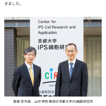
きました。
髙橋 淳 所長 山中 伸弥 教授＠京都大学iPS細胞研究所