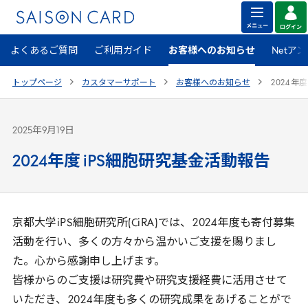
よくあるご質問
ご利用ガイド
お客様へのお知らせ
Netア
トップページ
カスタマーサポート
お客様へのお知らせ
2024
年
2025年9月19日
2024年度 iPS細胞研究基金活動報告
京都大学
iPS
細胞研究所(
CiRA
)では、
2024
年度も寄付募集
活動を行い、多くの方々から温かいご支援を賜りまし
た。心から感謝申し上げます。
皆様からのご支援は研究費や研究支援経費に活用させて
いただき、
2024
年度も多くの研究成果をあげることがで