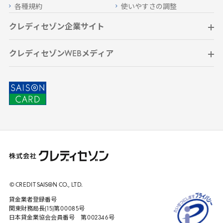
各種規約
使いやすさの調整
クレディセゾン企業サイト
クレディセゾンWEBメディア
© CREDIT
SAISON
CO., LTD.
貸金業者登録番号
関東財務局長(
15
)第
00085
号
日本貸金業協会会員番号 第
002346
号