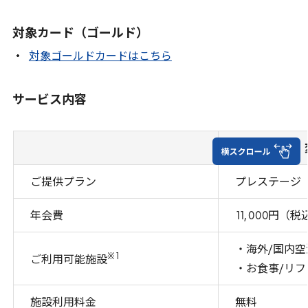
対象カード（ゴールド）
対象ゴールドカードはこちら
サービス内容
ご提供プラン
プレステージ
年会費
11
,
000
円（税
・海外/国内
※
1
ご利用可能施設
・お食事/リ
施設利用料金
無料