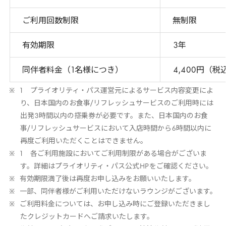
ご利用回数制限
無制限
有効期限
3
年
同伴者料金（
1
名様につき）
4
,
400
円（税
1
プライオリティ・パス運営元によるサービス内容変更によ
り、日本国内のお食事/リフレッシュサービスのご利用時には
出発
3
時間以内の搭乗券が必要です。また、日本国内のお食
事/リフレッシュサービスにおいて入店時間から
6
時間以内に
再度ご利用いただくことはできません。
1
各ご利用施設においてご利用制限がある場合がございま
す。詳細はプライオリティ・パス公式
HP
をご確認ください。
有効期限満了後は再度お申し込みをお願いいたします。
一部、同伴者様がご利用いただけないラウンジがございます。
ご利用料金については、お申し込み時にご登録いただきまし
たクレジットカードへご請求いたします。