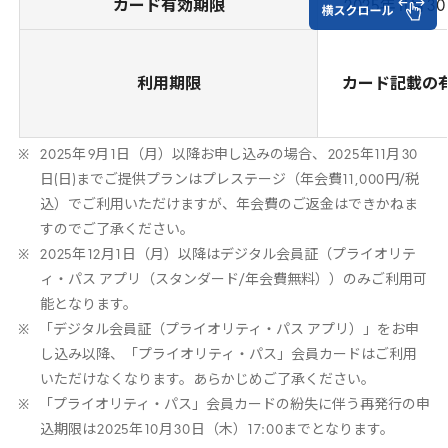
カード有効期限
2025
年
11
月
30
利用期限
カード記載の
2025
年
9
月
1
日（月）以降お申し込みの場合、
2025
年
11
月
30
日(日)までご提供プランはプレステージ（年会費
11
,
000
円/税
込）でご利用いただけますが、年会費のご返金はできかねま
すのでご了承ください。
2025
年
12
月
1
日（月）以降はデジタル会員証（プライオリテ
ィ・パス アプリ（スタンダード/年会費無料））のみご利用可
能となります。
「デジタル会員証（プライオリティ・パス アプリ）」をお申
し込み以降、「プライオリティ・パス」会員カードはご利用
いただけなくなります。あらかじめご了承ください。
「プライオリティ・パス」会員カードの紛失に伴う再発行の申
込期限は
2025
年
10
月
30
日（木）
17
:
00
までとなります。