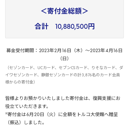
＜寄付金総額＞
合計 10,880,500円
募金受付期間：
2023
年
2
月
16
日（木）～
2023
年
4
月
16
日
（日）
（セゾンカード、
UC
カード、セブン
CS
カード、りそなカード、ダ
イワセゾンカード、静銀セゾンカードの計
3
,
876
名のカード会員
様からの寄付金）
皆様よりお預かりいたしました寄付金は、復興支援にお
役立ていただきます。
※
寄付金は
6
月
20
日（火）に全額をトルコ大使館へ贈呈
（振込）しました。