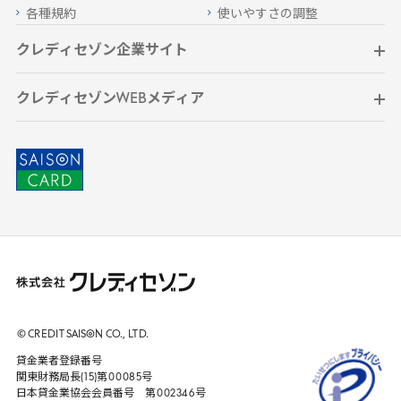
各種規約
使いやすさの調整
クレディセゾン企業サイト
クレディセゾンWEBメディア
© CREDIT
SAISON
CO., LTD.
貸金業者登録番号
関東財務局長(
15
)第
00085
号
日本貸金業協会会員番号 第
002346
号