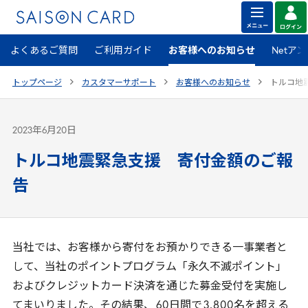
よくあるご質問
ご利用ガイド
お客様へのお知らせ
Netア
トップページ
カスタマーサポート
お客様へのお知らせ
トルコ地
2023年6月20日
トルコ地震緊急支援 寄付金額のご報
告
当社では、お客様から寄付をお預かりできる一事業者と
して、当社のポイントプログラム「永久不滅ポイント」
およびクレジットカード決済を通じた募金受付を実施し
てまいりました。その結果、
60
日間で
3
,
800
名を超える