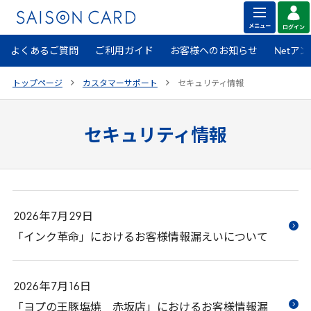
よくあるご質問
ご利用ガイド
お客様へのお知らせ
Netア
トップページ
カスタマーサポート
セキュリティ情報
セキュリティ情報
2026
年
7
月
29
日
「インク革命」におけるお客様情報漏えいについて
2026
年
7
月
16
日
「ヨプの王豚塩焼 赤坂店」におけるお客様情報漏