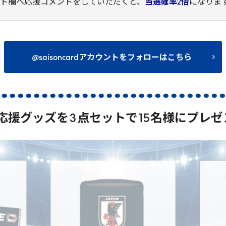
ント欄へ応援コメントをしていただくと、
当選確率2倍
になりま
@saisoncardアカウントをフォローはこちら
応援グッズを
3
点セットで
15
名様にプレゼ