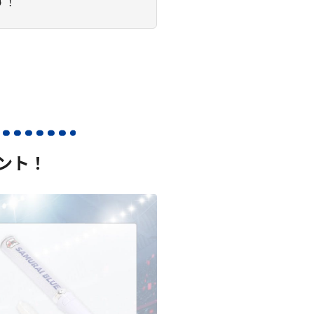
す！
ント！