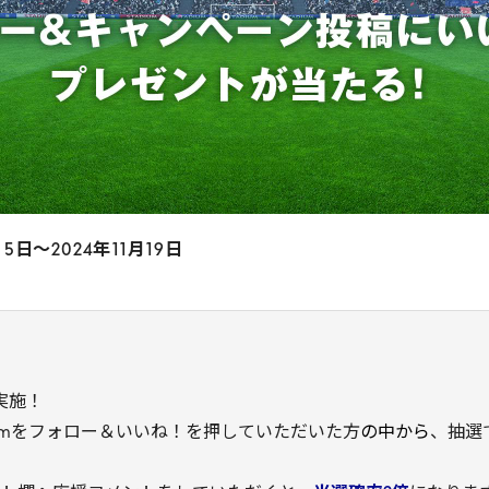
月
5
日〜
2024
年
11
月
19
日
実施！
gramをフォロー＆いいね！を押していただいた方
の中から
、抽選