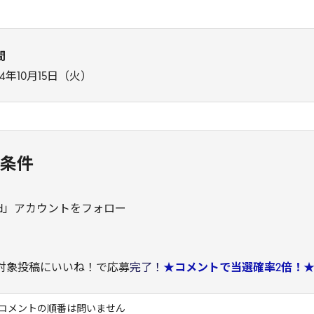
間
24年10月15日（火）
加条件
oncard」アカウントをフォロー
ーン対象投稿にいいね！で応募
完了！
★コメントで当選確率2倍！
コメントの順番は問いません