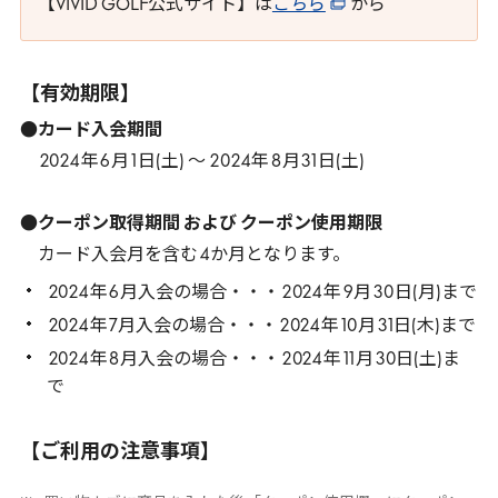
【VIVID GOLF公式サイト】は
こちら
から
【有効期限】
●カード入会期間
2024
年
6
月
1
日(土) ～
2024
年
8
月
31
日(土)
●クーポン取得期間 および クーポン使用期限
カード入会月を含む
4
か月となります。
2024
年
6
月入会の場合・・・
2024
年
9
月
30
日(月)まで
2024
年
7
月入会の場合・・・
2024
年
10
月
31
日(木)まで
2024
年
8
月入会の場合・・・
2024
年
11
月
30
日(土)ま
で
【ご利用の注意事項】