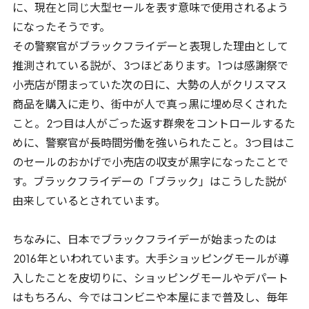
に、現在と同じ大型セールを表す意味で使用されるよう
になったそうです。
その警察官がブラックフライデーと表現した理由として
推測されている説が、
3
つほどあります。
1
つは感謝祭で
小売店が閉まっていた次の日に、大勢の人がクリスマス
商品を購入に走り、街中が人で真っ黒に埋め尽くされた
こと。
2
つ目は人がごった返す群衆をコントロールするた
めに、警察官が長時間労働を強いられたこと。
3
つ目はこ
のセールのおかげで小売店の収支が黒字になったことで
す。ブラックフライデーの「ブラック」はこうした説が
由来しているとされています。
ちなみに、日本でブラックフライデーが始まったのは
2016
年といわれています。大手ショッピングモールが導
入したことを皮切りに、ショッピングモールやデパート
はもちろん、今ではコンビニや本屋にまで普及し、毎年