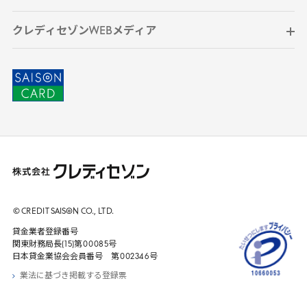
クレディセゾンWEBメディア
© CREDIT
SAISON
CO., LTD.
貸金業者登録番号
関東財務局長(
15
)第
00085
号
日本貸金業協会会員番号 第
002346
号
業法に基づき掲載する登録票