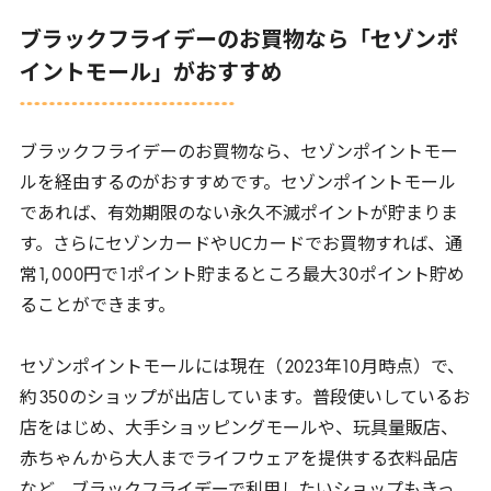
ブラックフライデーのお買物なら「セゾンポ
イントモール」がおすすめ
ブラックフライデーのお買物なら、セゾンポイントモー
ルを経由するのがおすすめです。セゾンポイントモール
であれば、有効期限のない永久不滅ポイントが貯まりま
す。さらにセゾンカードや
UC
カードでお買物すれば、通
常
1
,
000
円で
1
ポイント貯まるところ最大
30
ポイント貯め
ることができます。
セゾンポイントモールには現在（
2023
年
10
月時点）で、
約
350
のショップが出店しています。普段使いしているお
店をはじめ、大手ショッピングモールや、玩具量販店、
赤ちゃんから大人までライフウェアを提供する衣料品店