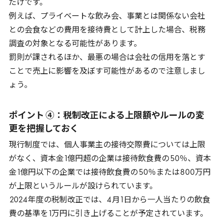
だけです。
例えば、プライベートな飲み会、事業とは関係ない会社
との会食などの費用を接待費として計上した場合、税務
調査の対象となる可能性があります。
罰則が課されるほか、最悪の場合は会社の信用を落とす
ことで売上に影響を及ぼす可能性があるので注意しまし
ょう。
ポイント ④：税制改正による上限額やルールの変
更を把握しておく
現行制度では、個人事業主の接待交際費については上限
がなく、資本金
1
億円超の企業は接待飲食費の
50
％、資本
金
1
億円以下の企業では接待飲食費の
50
％または
800
万円
が上限というルールが設けられています。
2024
年度の税制改正では、
4
月
1
日から一人当たりの飲食
費の基準を
1
万円に引き上げることが予定されています。