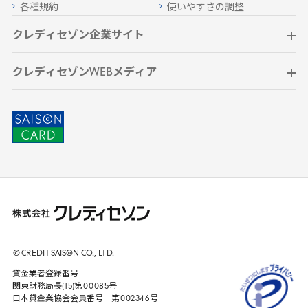
各種規約
使いやすさの調整
クレディセゾン企業サイト
クレディセゾンWEBメディア
© CREDIT
SAISON
CO., LTD.
貸金業者登録番号
関東財務局長(
15
)第
00085
号
日本貸金業協会会員番号 第
002346
号