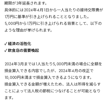
期限が
3
年延長されます。
具体的には
2024
年
4
月
1
日から一人当たりの接待交際費が
1
万円に基準が引き上げられることとなりました。
5
,
000
円から
1
万円に引き上げられる背景として、以下の
ような理由が挙げられます。
✓ 経済の活性化
✓ 飲食店の需要喚起
2024
年
3
月までは
1
人当たり
5
,
000
円未満の場合に全額を
損金算入できる内容でしたが、
2024
年
4
月の改正で
10
,
000
円未満まで損金算入できるようになります。
損金算入できる金額が増えたため、法人は所得を減らす
ことによって法人税の節税につなげることが可能となり
ます。