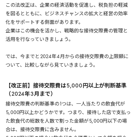
この法改正は、企業の経済活動を促進し、税負担の軽減
を図るとともに、ビジネスチャンスの拡大と経営の効率
化をサポートする側面があります。
企業はこの機会を活かし、戦略的な接待交際費の管理と
活用を行なっていきましょう。
では、今までと
2024
年
4
月からの接待交際費の上限額に
ついて、比較しながら見ていきましょう。
【改正前】接待交際費は
5
,
000
円以上が判断基準
（
2024
年
3
月まで）
接待交際費の判断基準の
1
つは、一人当たりの飲食代が
5
,
000
円以上かどうかです。つまり、接待した店で支払っ
た飲食代の総数を人数で割った金額が
5
,
000
円以下の場
合は、接待交際費に含みません。