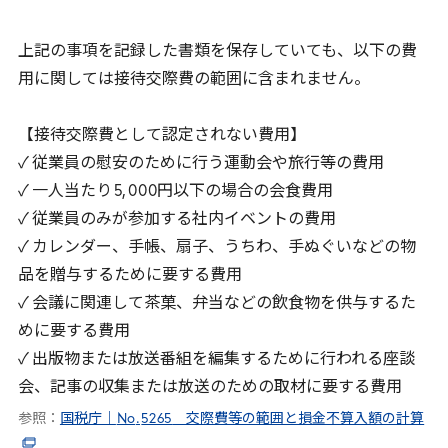
上記の事項を記録した書類を保存していても、以下の費
用に関しては接待交際費の範囲に含まれません。
【接待交際費として認定されない費用】
✓ 従業員の慰安のために行う運動会や旅行等の費用
✓ 一人当たり
5
,
000
円以下の場合の会食費用
✓ 従業員のみが参加する社内イベントの費用
✓ カレンダー、手帳、扇子、うちわ、手ぬぐいなどの物
品を贈与するために要する費用
✓ 会議に関連して茶菓、弁当などの飲食物を供与するた
めに要する費用
✓ 出版物または放送番組を編集するために行われる座談
会、記事の収集または放送のための取材に要する費用
参照：
国税庁｜
No
.
5265
交際費等の範囲と損金不算入額の計算