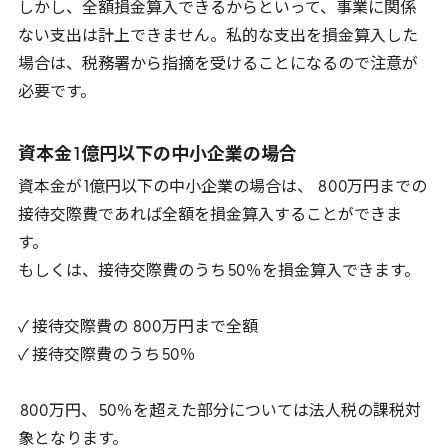
しかし、全額損金算入できるからといって、事業に関係
ない支出は計上できません。私的な支出を損金算入した
場合は、税務署から指摘を受けることになるので注意が
必要です。
資本金
1
億円以下の中小企業の場合
資本金が
1
億円以下の中小企業の場合は、
800
万円までの
接待交際費であれば全額を損金算入することができま
す。
もしくは、接待交際費のうち
50
％を損金算入できます。
✓ 接待交際費の
800
万円まで全額
✓ 接待交際費のうち
50
％
800
万円、
50
％を超えた部分については法人税の課税対
象となります。