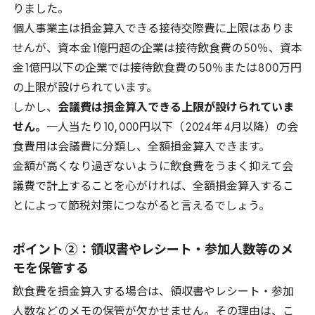
りました。
個人事業主は損金算入できる接待交際費に上限はありま
せんが、資本金
1
億円超の企業は接待飲食費の
50
％、資本
金
1
億円以下の企業では接待飲食費の
50
％または
800
万円
の上限が設けられています。
しかし、
会議費は損金算入できる上限が設けられていま
せん。
一人当たり
10
,
000
円以下（
2024
年
4
月以降）の会
食費用は会議費に分類し、全額損金算入できます。
金額が高くなり過ぎないように飲食費をうまく抑えて会
議費で計上することを心がければ、全額損金算入するこ
とによって節税対策につながると言えるでしょう。
ポイント ②：領収書やレシート・参加人数等のメ
モを保管する
飲食費を損金算入する場合は、領収書やレシート・参加
人数などのメモの保管が欠かせません。その理由は、こ