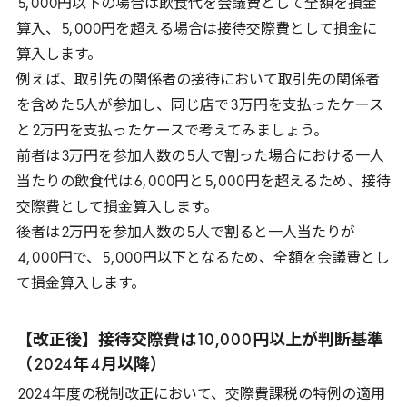
5
,
000
円以下の場合は飲食代を会議費として全額を損金
算入、
5
,
000
円を超える場合は接待交際費として損金に
算入します。
例えば、取引先の関係者の接待において取引先の関係者
を含めた
5
人が参加し、同じ店で
3
万円を支払ったケース
と
2
万円を支払ったケースで考えてみましょう。
前者は
3
万円を参加人数の
5
人で割った場合における一人
当たりの飲食代は
6
,
000
円と
5
,
000
円を超えるため、接待
交際費として損金算入します。
後者は
2
万円を参加人数の
5
人で割ると一人当たりが
4
,
000
円で、
5
,
000
円以下となるため、全額を会議費とし
て損金算入します。
【改正後】接待交際費は
10
,
000
円以上が判断基準
（
2024
年
4
月以降）
2024
年度の税制改正において、交際費課税の特例の適用