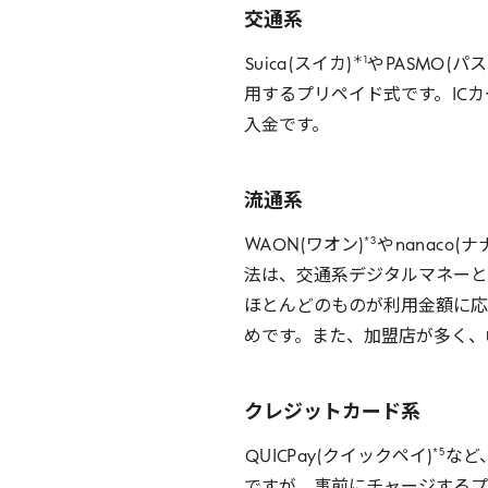
交通系
＊
1
Suica
(スイカ)
や
PASMO
(パス
用するプリペイド式です。
IC
カ
入金です。
流通系
*
3
WAON
(ワオン)
や
nanaco
(ナ
法は、交通系デジタルマネーと
ほとんどのものが利用金額に応
めです。また、加盟店が多く、
クレジットカード系
*
5
QUICPay
(クイックペイ)
など