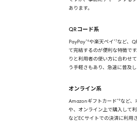
ですが、事前にチャージするプ
あります。
QR
コード系
*
6
*
7
PayPay
や楽天ペイ
など、
Q
て完結するのが便利な特徴です
りと利用者の使い方に合わせて
う手軽さもあり、急速に普及し
オンライン系
*
9
Amazon
ギフトカード
など、
や、オンライン上で購入して利
など
EC
サイトでの決済に利用