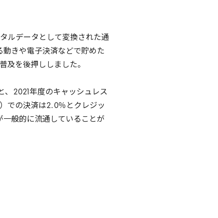
タルデータとして変換された通
る動きや電子決済などで貯めた
普及を後押ししました。
と、
2021
年度のキャッシュレス
）での決済は
2
.
0
％とクレジッ
が一般的に流通していることが