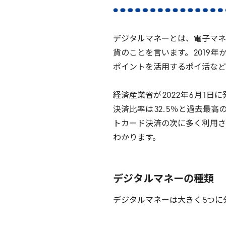
デジタルマネーとは、電子マネ
貨のことを言います。
2019
年
ポイントを活用するポイ活など
経済産業省が
2022
年
6
月
1
日に
決済比率は
32
.
5
％と過去最高
トカード決済の次に多く利用さ
わかります。
デジタルマネーの種類
デジタルマネーは大きく
5
つに