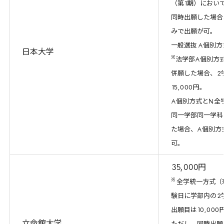
（第
1
期）におい
同時出願した場合
みで出願が可。
一般選抜
A
個別方
日本大学
※
法学部
A
個別方
併願した場合、
2
15
,
000
円。
A
個別方式と
N
全
同一学部同一学科
た場合、
A
個別方
可。
35
,
000
円
※
全学統一方式（
験日に学部内の
2
出願目は
10
,
000