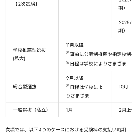
2025
/
【
2
次試験】
期）
2025
/
期）
11
月以降
学校推薦型選抜
※
事前に公募制推薦や指定校制
(私大)
※
日程は学校によりさまざま
9
月以降
※
総合型選抜
10
月
日程は学校によ
りさまざま
一般選抜（私立）
1
月
2
月上
次項では、以下
4
つのケースにおける受験料の支払い時期