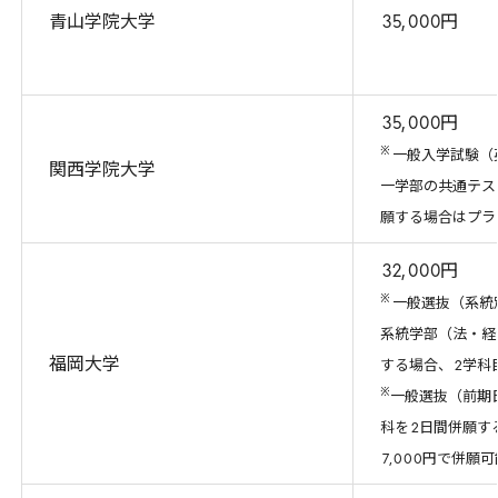
青山学院大学
35
,
000
円
35
,
000
円
※
一般入学試験（
関西学院大学
一学部の共通テス
願する場合はプラ
32
,
000
円
※
一般選抜（系統
系統学部（法・経
福岡大学
する場合、
2
学科
※
一般選抜（前期
科を
2
日間併願す
7
,
000
円で併願可