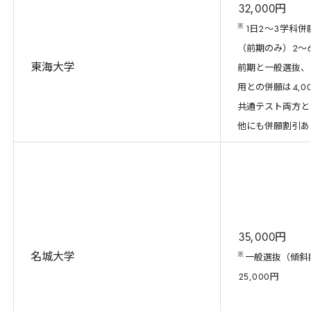
32
,
000
円
※
1
日
2
～
3
学科併
（前期のみ）
2
～
東海大学
前期と一般選抜、
用との併願は
4
,
0
共通テスト両方と
他にも併願割引あ
35
,
000
円
※
名城大学
一般選抜（傾斜
25
,
000
円