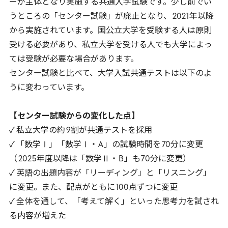
ーが主体となり実施する共通入学試験です。少し前でい
うところの「センター試験」が廃止となり、
2021
年以降
から実施されています。国公立大学を受験する人は原則
受ける必要があり、私立大学を受ける人でも大学によっ
ては受験が必要な場合があります。
センター試験と比べて、大学入試共通テストは以下のよ
うに変わっています。
【センター試験からの変化した点】
✓ 私立大学の約
9
割が共通テストを採用
✓ 「数学Ⅰ」「数学Ⅰ・
A
」の試験時間を
70
分に変更
（
2025
年度以降は「数学Ⅱ・
B
」も
70
分に変更）
✓ 英語の出題内容が「リーディング」と「リスニング」
に変更。また、配点がともに
100
点ずつに変更
✓ 全体を通して、「考えて解く」といった思考力を試され
る内容が増えた