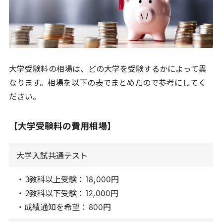
大学受験料の相場は、どの大学を受験するかによって異
なります。相場を以下の表でまとめたので参考にしてく
ださい。
【大学受験料の費用相場】
大学入試共通テスト
・
3
教科以上受験：
18
,
000
円
・
2
教科以下受験：
12
,
000
円
・成績通知を希望：
800
円