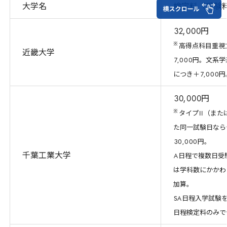
大学名
検定料（受験
32
,
000
円
※
高得点科目重視
近畿大学
7
,
000
円。文系学
につき＋
7
,
000
円
30
,
000
円
※
タイプ
II
（また
た同一試験日なら
30
,
000
円。
千葉工業大学
A
日程で複数日受
は学科数にかかわ
加算。
SA
日程入学試験
日程検定料のみで