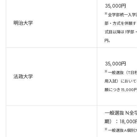
35
,
000
円
※
全学部統一入学
明治大学
部・方式を併願す
式目以降は
1
学部
円。
35
,
000
円
※
一般選抜（
T
日
法政大学
用入試）において
願につき
15
,
000
一般選抜
N
全
期）：
18
,
000
※
一般選抜
A
個別