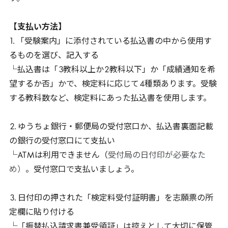
【支払い方法】
1
. 「受験案内」に添付されている払込書の中から使用す
るものを選び、記入する
└払込書は「
3
教科以上か
2
教科以下」か「成績通知を希
望するか否」かで、検定料に応じて
4
種類あります。受験
する教科数など、検定料にあった払込書を使用します。
2
. ゆうちょ銀行・郵便局の受付窓口か、払込書裏面記載
の銀行の受付窓口にて支払い
└
ATM
は利用できません（
受付局の日付印が必要なた
め）
。受付窓口で支払いましょう。
3
. 日付印の押された「検定料受付証明書」を志願票の所
定欄に貼り付ける
└「振替払込請求書兼受領証」は控えとして大切に保管