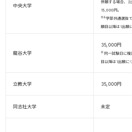
併願する場合、
2
中央大学
15
,
000
円。
※
6
学部共通選抜
願目以降は
1
出願
35
,
000
円
※
龍谷大学
同一試験日に複
目以降は
1
出願に
立教大学
35
,
000
円
同志社大学
未定