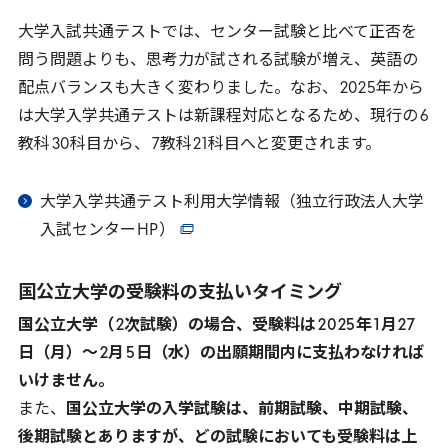
大学入試共通テストでは、センター試験と比べて正否を
問う問題よりも、思考力が試される試験が増え、英語の
配点バランスも大きく変わりました。なお、
2025
年から
は大学入学共通テストは新課程対応となるため、現行の
6
教科
30
科目から、
7
教科
21
科目へと変更されます。
大学入学共通テスト利用大学情報（独立行政法人大学
入試センター
HP
）
国公立大学の受験料の支払いタイミング
国公立大学（
2
次試験）の場合、受験料は
2025
年
1
月
27
日（月）～
2
月
5
日（水）の出願期間内に支払わなければ
いけません。
また、
国公立大学の入学試験は、前期試験、中期試験、
後期試験とありますが、どの試験においても受験料は上