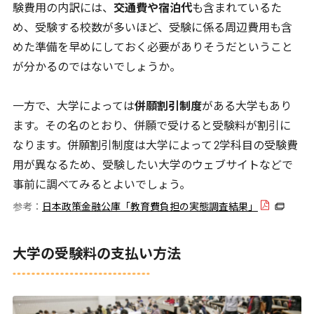
験費用の内訳には、
交通費や宿泊代
も含まれているた
め、受験する校数が多いほど、受験に係る周辺費用も含
めた準備を早めにしておく必要がありそうだということ
が分かるのではないでしょうか。
一方で、大学によっては
併願割引制度
がある大学もあり
ます。その名のとおり、併願で受けると受験料が割引に
なります。併願割引制度は大学によって
2
学科目の受験費
用が異なるため、受験したい大学のウェブサイトなどで
事前に調べてみるとよいでしょう。
参考：
日本政策金融公庫「教育費負担の実態調査結果」
大学の受験料の支払い方法