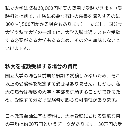
私立大学は概ね
30
,
000
円程度の費用で受験できます（受
験料とは別で、出願に必要な有料の願書を購入するのに
300
～
1
,
500
円かかる場合もあります）。ただし、国公立
大学や私立大学の一部では、大学入試共通テストを受験
する必要がある大学もあるため、その分も加味しないと
いけません。
私大を複数受験する場合の費用
国立大学の場合は前期と後期の試験しかないため、それ
以上の受験料を想定する必要はありません。しかし、私
大の場合は複数の大学・学部を併願することができるた
め、受験する分だけ受験料が膨らむ可能性があります。
日本政策金融公庫の資料に、大学受験における受験費用
の平均は約
30
万円というデータがあります。
30
万円の受