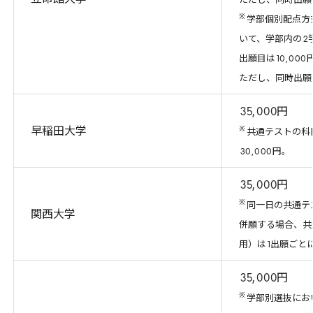
立命館大学
ただし、同時出願
※
学部個別配点方
いて、学部内の
2
出願目は
10
,
000
ただし、同時出願
35
,
000
円
※
早稲田大学
共通テストの科
30
,
000
円。
35
,
000
円
※
同一日の共通テ
関西大学
併願する場合、共
用）は
1
出願ごと
35
,
000
円
※
学部別選抜にお