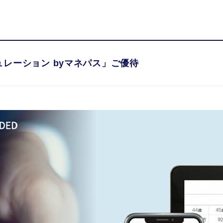
カードの魅力
カードを選
レーション byマネパス」ご優待
レーション byマネパス」ご優待
ドの優待・特典
ードの優待を使う。