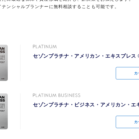
イナンシャルプランナーに無料相談することも可能です。
グ・ダイニング・ホテ
会員様限定の、キ
や期間限定特典などの4
用キャンペーンプロ
得な特典をご用意
セゾンプラチナ・アメリカン・エキスプレス 
0%キャッシュバッ
ビス
セゾンプラチナ・アメリカン・エキスプレス 
テルのお手配など、プラ
セゾン・アメリカ
カ
・エキスプレスが厳選し
専用のスタッフが誠心誠
®・カード アプリ
の先行販売や特別なプラ
カ
楽しみいただけます。
セゾンプラチナ・ビジネス・アメリカン・エキ
グご利用で自動的にマイ
海外・国内のパッ
ご利用で1名様分のコー
ビス「SAISON MIL
予約電話
料になるサービス。「招
セゾンプラチナ・ビジネス・アメリカン・エキ
カ
、プラチナカード会員限
星野リゾートのご
カ
ティ・パス
国内の主要空港ラ
」ご優待 星野リゾート
価格でご用意
利用
、会員限定価格でご用意
トに関するサービス