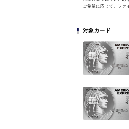
ご希望に応じて、ファ
期間限定サービス
プラチナ会員様限定
対象カード
ショッピン
対象カード
ル、季節特集
50以上のお
コンシェルジュ・サー
旅行
航空券やホ
アメリカン
チナ会員様
たチケット
意対応
旅行に関するサービス
ンなどをお
宿泊
ショッピン
2名様以上の
ルがたまるサー
ス料金が無
E CLUB」
宿泊に関するサービス
待日和」
ライフスタイルサポート
【ゴールド
プライオリ
定】「星のや
のご宿泊を
ライフスタイルサポー