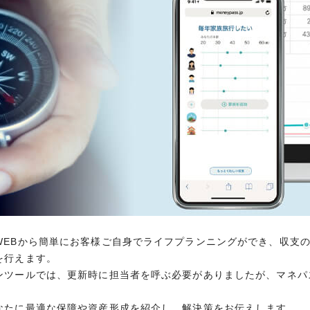
店舗・施設利用をセゾンカードならではのご優待価格で。シ
ど、上質なサービスと特典をご用意しております。
なります。
サービス
WEBから簡単にお客様ご自身でライフプランニングができ、収支
WEBから簡単にお客様ご自身でライフプランニングができ、収支
を行えます。 従来のシミュレーションツールでは、更新時に担当
を行えます。
の必要がありません。 人生の変化に伴い、あなたに最適な保障や
ンツールでは、更新時に担当者を呼ぶ必要がありましたが、マネパ
ご希望に応じて、ファイナンシャルプランナーに無料相談すること
なたに最適な保障や資産形成を紹介し、解決策をお伝えします。