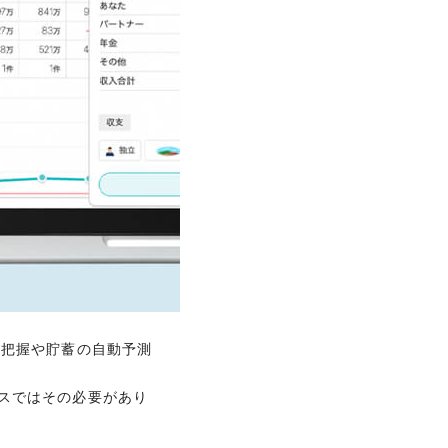
ョッピングやトラベル、
の把握や貯蓄の自動予測
の把握や貯蓄の自動予測
者を呼ぶ必要がありまし
資産形成を紹介し、解決
スではその必要があり
も可能です。