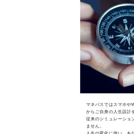
全国20,000以上の
レジャー、イベントな
優待・特典内容はカードによって異
豊富な優待・特典
マネパスではスマホや
マネパスではスマホや
からご自身の人生設計
からご自身の人生設計
たが、マネパスではそ
従来のシミュレーショ
期間限定
策をお伝えします。 
ません。
人生の変化に伴い、あ