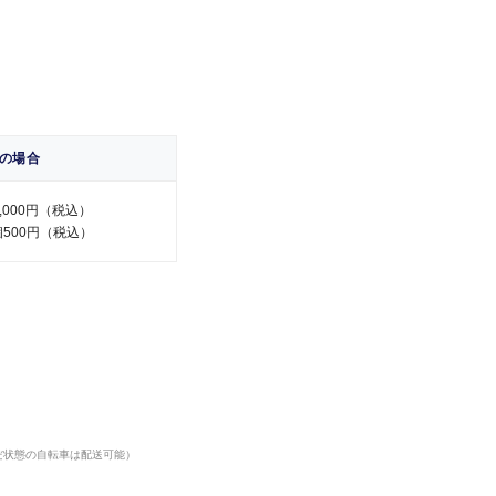
ャッシュバック専
グラム。最大3
クもご用意
の場合
の場合
ン・エキスプレス
000円（税込）
000円（税込）
500円（税込）
500円（税込）
ケージツアーのご
宿泊を、会員限定
ウンジを無料でご
だ状態の自転車は配送可能）
だ状態の自転車は配送可能）