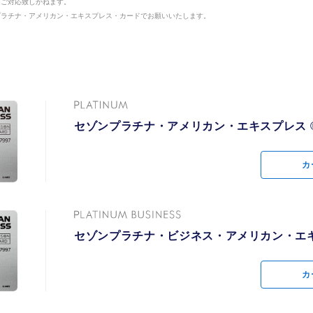
はご対応致しかねます。
はご対応致しかねます。
プラチナ・アメリカン・エキスプレス・カードでお願いいたします。
プラチナ・アメリカン・エキスプレス・カードでお願いいたします。
ー中のご自身のお怪我や
情報漏洩などに起
お墨付き世界のホテルを
日本全国にある一
ゴルフ用品の損害などを
損害賠償請求につ
の旅行中の事故について
国際線手荷物宅配
客室アップグレードや朝
料金で。朝食サー
金、訴訟費用を補
ビス
・国内旅行傷害保険」
などの様々な特典
レジャー
金、貸し会議室、ビジネ
レンタルサーバー
によるスマートフォンの
全員元警察官の専
間購読料金の割引などの
ご用意いたしまし
されたホテル・旅館・レ
破損）の修理費用を補償
セゾンプラチナ・アメリカン・エキスプレス 
セゾンプラチナ・アメリカン・エキスプレス 
音」や「迷惑行為
ルと空港間の国内線手荷
空港での「コート
優待
レジャー に関するサービス
お得に予約
解決を支援
ビス『Airporter』ご
待料金で
カ
カ
ン」は最大50％ポイン
毎月月末の最後の
イルWi-Fiを特別価格で
会計・給与のクラウ
トクにまんがをお楽しみい
のロフトでのお買物
月間無料
。
するサービス
ッカーのある世界中のC
世界145ヵ国、10
最大24時間、現地通貨を
持つハーツレンタカ
セゾンプラチナ・ビジネス・アメリカン・エキ
セゾンプラチナ・ビジネス・アメリカン・エキ
可能
F
、演劇、スポーツ、イベ
ット上での不正使用によ
レジャー・グルメ
公演チケットを先行予
スプレス予約サービス
法人向け顧問弁護
償「オンライン・プロテ
育児・教育・生活サ
引などで利用できる
ビス
カ
カ
会員）
ガルプロテクト」
0万件の特典がある
Fi・携帯電話レンタルサー
JR東海エクスプレ
ーション
料金で
（プラスEX会員）
コナミスポーツクラブお
パーソナルゴルフス