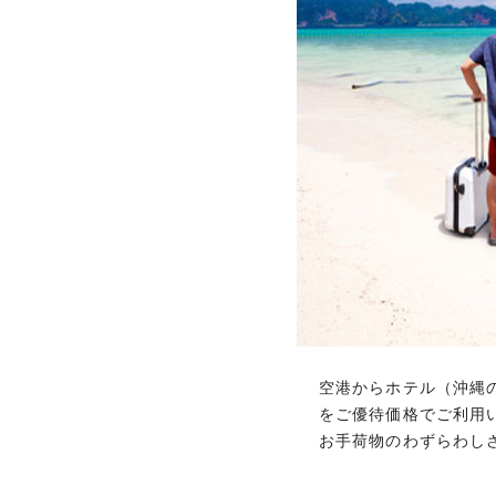
全国20,000以上の
レジャー、イベントな
優待・特典内容はカードによって異
豊富な優待・特典
空港からホテル（沖縄
空港からホテル（沖縄
をご優待価格でご利用
をご優待価格でご利用
ください。
お手荷物のわずらわし
期間限定