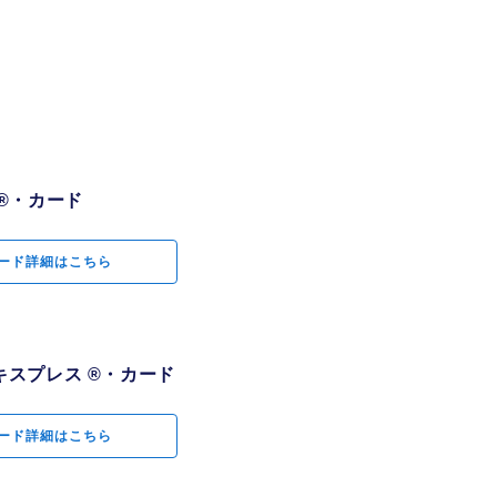
因して提訴された
流ホテルをご優待
いて、損害賠償
サービスご優待
ビスや駐車場無料
償
もご用意
の特別なご優待を
門相談員が「騒
た
®・カード
®・カード
」などのトラブル
お預かり」をご優
ード詳細はこちら
ード詳細はこちら
金・土・日は全国
ドサービスが2ヵ
が5％OFF
,200以上の拠点を
ーを5～20％OF
スプレス ®・カード
スプレス ®・カード
・ショッピング、
士サービス「リー
ポートまで約14
ード詳細はこちら
ード詳細はこちら
ご優待
ス予約サービス
クール「RIZAP