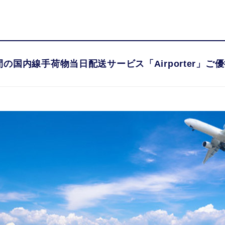
カードの魅力
カードを選
の国内線手荷物当日配送サービス「Airporter」ご
の国内線手荷物当日配送サービス「Airporter」ご
ドの優待・特典
ードの優待を使う。