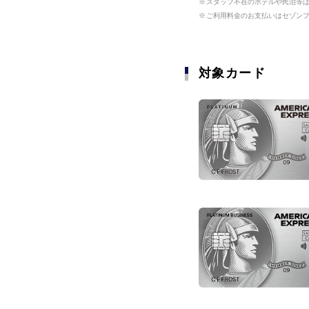
スタッフ不在のホテルや民泊等
スタッフ不在のホテルや民泊等
ビジネス
ご利用料金のお支払いはセゾン
ご利用料金のお支払いはセゾン
ゴルフプレ
ミシュラン
賠償事故、
海外・国内
予約でき、
補償
ビジネスに関するサー
補償「海外
食無料など
対象カード
対象カード
グルメ・ショッピング・
航空輸送料
偶然な事故
ス雑誌の年
全国の厳選
損害（画面
ご宿泊ホテ
たくさんの
グルメ・ショッピング・
ストランを
物当日配送サー
イベント
優待
「まんがセゾ
法人向けモバ
ト還元!!お
ただけます
イベントチケットに関
海外でステ
スポーツ
D・ATMで
お引き出し
コンサート
インターネ
ントなどの
JR東海エク
る損害を補
約、優待割
スポーツに関するサー
（プラスEX
クション」
海外用Wi-
ビューティー・リラクゼ
ビスを優待
全国にある