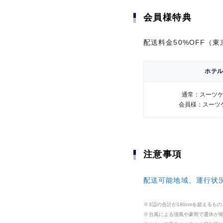
期間限定サービス
会員様特典
会員様特典
プラチナ会員様限定
配送料金50%OFF（
配送料金50%OFF（
ショッピン
ル、季節特集
50以上のお
コンシェルジュ・サー
ホテ
ホテ
旅行
航空券やホ
通常：スーツケ
通常：スーツケ
アメリカン
会員様：スーツケ
会員様：スーツケ
チナ会員様
たチケット
意対応
旅行に関するサービス
ンなどをお
宿泊
ショッピン
2名様以上の
注意事項
注意事項
ルがたまるサー
ス料金が無
E CLUB」
宿泊に関するサービス
待日和」
ライフスタイルサポート
配送可能地域、運行状
配送可能地域、運行状
【ゴールド
プライオリ
3辺の合計が180cmを超える
3辺の合計が180cmを超える
定】「星のや
台風による強風や豪雨で運休が
台風による強風や豪雨で運休が
のご宿泊を
ライフスタイルサポー