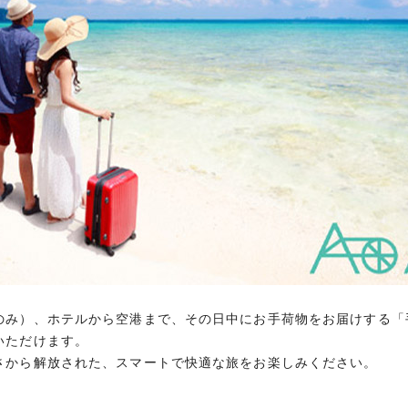
店舗・施設利用をセゾンカードならではのご優待価格で。シ
ど、上質なサービスと特典をご用意しております。
なります。
サービス
のみ）、ホテルから空港まで、その日中にお手荷物をお届けする「
のみ）、ホテルから空港まで、その日中にお手荷物をお届けする「
いただけます。 お手荷物のわずらわしさから解放された、スマー
いただけます。
さから解放された、スマートで快適な旅をお楽しみください。