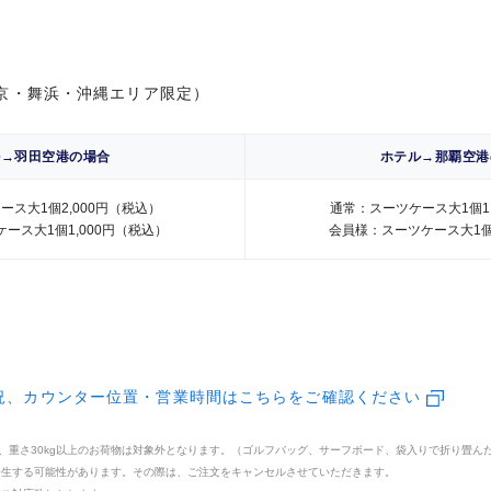
東京・舞浜・沖縄エリア限定）
東京・舞浜・沖縄エリア限定）
グ・ダイニング・ホテ
会員様限定の、キ
や期間限定特典などの4
用キャンペーンプロ
得な特典をご用意
0%キャッシュバッ
ビス
ル→羽田空港の場合
ル→羽田空港の場合
ホテル→那覇空港
ホテル→那覇空港
テルのお手配など、プラ
セゾン・アメリカ
ース大1個2,000円（税込）
ース大1個2,000円（税込）
通常：スーツケース大1個1,
通常：スーツケース大1個1,
・エキスプレスが厳選し
ース大1個1,000円（税込）
ース大1個1,000円（税込）
専用のスタッフが誠心誠
会員様：スーツケース大1個
会員様：スーツケース大1個
®・カード アプリ
の先行販売や特別なプラ
楽しみいただけます。
グご利用で自動的にマイ
海外・国内のパッ
ご利用で1名様分のコー
ビス「SAISON MIL
予約電話
料になるサービス。「招
況、カウンター位置・営業時間はこちらをご確認ください
況、カウンター位置・営業時間はこちらをご確認ください
、プラチナカード会員限
星野リゾートのご
ティ・パス
国内の主要空港ラ
もの、重さ30kg以上のお荷物は対象外となります。（ゴルフバッグ、サーフボード、袋入りで折り畳ん
もの、重さ30kg以上のお荷物は対象外となります。（ゴルフバッグ、サーフボード、袋入りで折り畳ん
」ご優待 星野リゾート
価格でご用意
利用
発生する可能性があります。その際は、ご注文をキャンセルさせていただきます。
発生する可能性があります。その際は、ご注文をキャンセルさせていただきます。
、会員限定価格でご用意
トに関するサービス