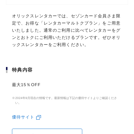
オリックスレンタカーでは、セゾンカード会員さま限
オリックスレンタカーでは、セゾンカード会員さま限
全国20,000以上の店舗・施設利用をセゾンカードならでは
定で、お得な「レンタカーマルトクプラン」をご用意
定で、お得な「レンタカーマルトクプラン」をご用意
いたしました。通常のご利用に比べてレンタカーをグ
いたしました。通常のご利用に比べてレンタカーをグ
のご優待価格で。ショッピングやトラベル、レジャー、イ
ンとおトクにご利用いただけるプランです。ぜひオリ
ンとおトクにご利用いただけるプランです。ぜひオリ
ベントなど、上質なサービスと特典をご用意しておりま
ックスレンタカーをご利用ください。
ックスレンタカーをご利用ください。
す。
優待・特典内容はカードによって異なります。
特典内容
特典内容
最大15％OFF
最大15％OFF
豊富な優待・特典サービス
2024年9月現在の情報です。最新情報は下記の優待サイトよりご確認くださ
2024年9月現在の情報です。最新情報は下記の優待サイトよりご確認くださ
い。
い。
優待サイト
優待サイト
期間限定