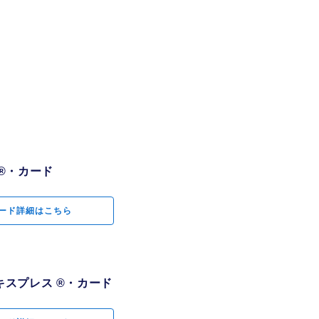
ャッシュバック専
グラム。最大3
クもご用意
ン・エキスプレス
®・カード
®・カード
ケージツアーのご
ード詳細はこちら
ード詳細はこちら
宿泊を、会員限定
スプレス ®・カード
スプレス ®・カード
ウンジを無料でご