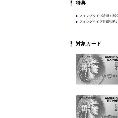
特典
特典
期間限定サービス
プラチナ会員様限定
スイングタイプ診断：50
スイングタイプ診断：50
スイングタイプ有償診断レポ
スイングタイプ有償診断レポ
ショッピン
ル、季節特集
50以上のお
コンシェルジュ・サー
旅行
対象カード
対象カード
航空券やホ
アメリカン
チナ会員様
たチケット
意対応
旅行に関するサービス
ンなどをお
宿泊
ショッピン
2名様以上の
ルがたまるサー
ス料金が無
E CLUB」
宿泊に関するサービス
待日和」
ライフスタイルサポート
【ゴールド
プライオリ
定】「星のや
のご宿泊を
ライフスタイルサポー