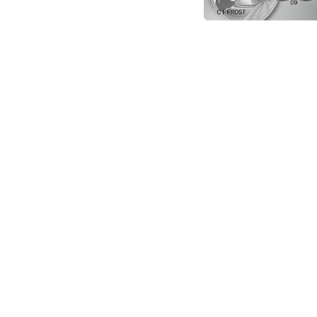
ビジネス
ゴルフプレ
ミシュラン
賠償事故、
海外・国内
予約でき、
補償
ビジネスに関するサー
補償「海外
食無料など
グルメ・ショッピング・
航空輸送料
偶然な事故
ス雑誌の年
全国の厳選
損害（画面
ご宿泊ホテ
たくさんの
グルメ・ショッピング・
ストランを
物当日配送サー
イベント
優待
「まんがセゾ
法人向けモバ
ト還元!!お
ただけます
イベントチケットに関
海外でステ
スポーツ
D・ATMで
お引き出し
コンサート
インターネ
ントなどの
JR東海エク
る損害を補
約、優待割
スポーツに関するサー
（プラスEX
クション」
海外用Wi-
ビューティー・リラクゼ
ビスを優待
全国にある