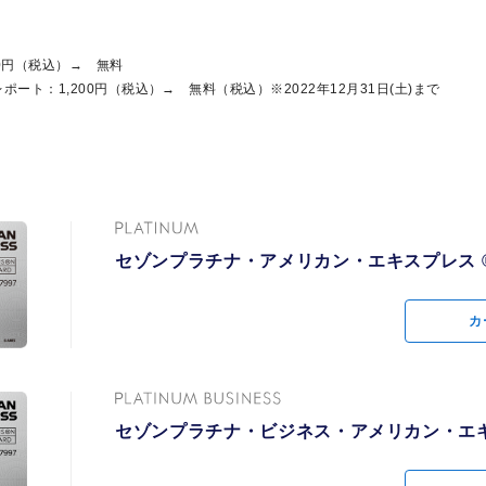
0円（税込）→ 無料
0円（税込）→ 無料
ート：1,200円（税込）→ 無料（税込）※2022年12月31日(土)まで
ート：1,200円（税込）→ 無料（税込）※2022年12月31日(土)まで
グ・ダイニング・ホテ
会員様限定の、キ
や期間限定特典などの4
用キャンペーンプロ
得な特典をご用意
0%キャッシュバッ
ビス
テルのお手配など、プラ
セゾン・アメリカ
・エキスプレスが厳選し
専用のスタッフが誠心誠
®・カード アプリ
の先行販売や特別なプラ
セゾンプラチナ・アメリカン・エキスプレス 
セゾンプラチナ・アメリカン・エキスプレス 
楽しみいただけます。
グご利用で自動的にマイ
海外・国内のパッ
カ
カ
ご利用で1名様分のコー
ビス「SAISON MIL
予約電話
料になるサービス。「招
、プラチナカード会員限
星野リゾートのご
セゾンプラチナ・ビジネス・アメリカン・エキ
セゾンプラチナ・ビジネス・アメリカン・エキ
ティ・パス
国内の主要空港ラ
」ご優待 星野リゾート
価格でご用意
利用
、会員限定価格でご用意
トに関するサービス