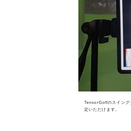
全国20,000以上の
レジャー、イベントな
優待・特典内容はカードによって異
豊富な優待・特典
TensorGolfの
TensorGolfの
定いただけます。
定いただけます。
期間限定