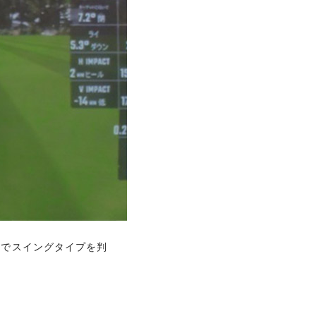
ョッピングやトラベル、
だけでスイングタイプを判
だけでスイングタイプを判