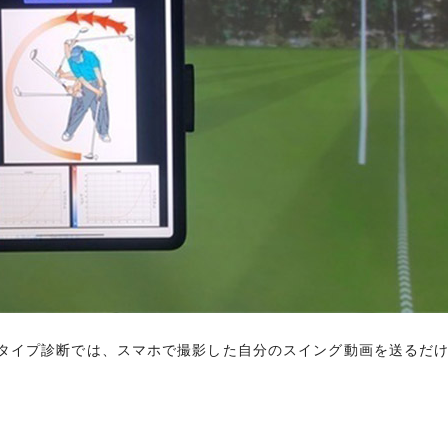
店舗・施設利用をセゾンカードならではのご優待価格で。シ
ど、上質なサービスと特典をご用意しております。
なります。
サービス
スイングタイプ診断では、スマホで撮影した自分のスイング動画を送る
スイングタイプ診断では、スマホで撮影した自分のスイング動画を送る