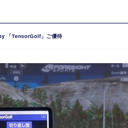
カードの魅力
カードを選
 「TensorGolf」ご優待
 「TensorGolf」ご優待
ドの優待・特典
ードの優待を使う。