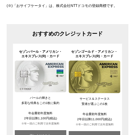
(※)「おサイフケータイ」は、株式会社NTTドコモの登録商標です。
おすすめのクレジットカード
セゾンパール・
アメリカン・
セゾンゴールド・
アメリカン・
エキスプレス(R)・
カード
エキスプレス(R)・
カード
パールの輝きと
サービス＆ステータス
多彩な特典をこの1枚に集約
賢者が選ぶこの1枚
年会費初年度無料
年会費初年度無料
2年目以降1,100円(税込)
2年目以降11,000円(税込)
※年一回のご利用で次年度無料
※年一回のご利用で次年度無料