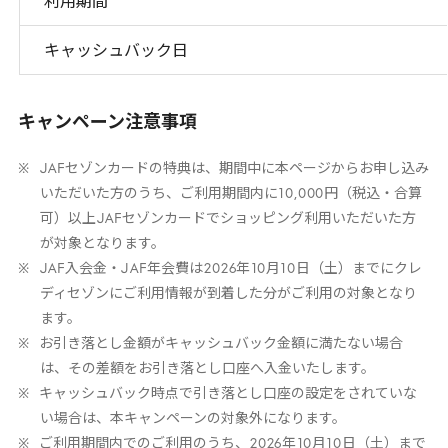
利用期間
キャッシュバック日
キャンペーン注意事項
JAF
セゾンカードの特典は、期間中に本ページからお申し込み
いただいた方のうち、ご利用期間内に
10
,
000
円（税込・合算
可）以上
JAF
セゾンカードでショッピング利用いただいた方
が対象となります。
JAF
入会金・
JAF
年会費は
2026
年
10
月
10
日（土）までにクレ
ディセゾンにご利用情報が到着した分がご利用の対象となり
ます。
お引き落とし金額がキャッシュバック金額に満たない場合
は、その差額をお引き落とし口座へ入金いたします。
キャッシュバック時点で引き落とし口座の設定をされていな
い場合は、本キャンペーンの対象外になります。
ご利用期間内でのご利用のうち、
2026
年
10
月
10
日（土）まで