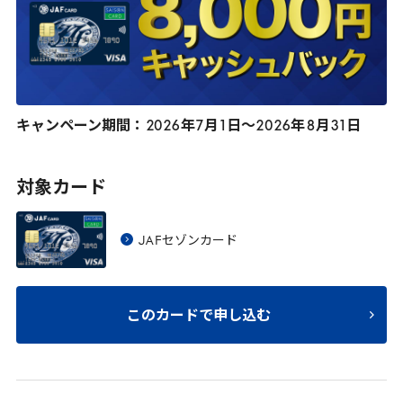
キャンペーン期間：
2026
年
7
月
1
日〜
2026
年
8
月
31
日
対象カード
JAF
セゾンカード
このカードで申し込む