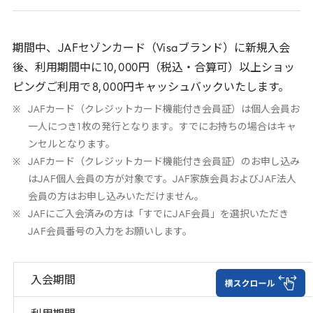
期間中、
JAF
セゾンカード（
Visa
ブランド）に新規入会
後、利用期間中に
10
,
000
円（税込・合算可）以上ショッ
ピングご利用で
8
,
000
円キャッシュバックいたします。
JAF
カード（クレジットカード機能付き会員証）は個人会員お
一人につき
1
枚の発行となります。すでにお持ちの場合はキャ
ンセルとなります。
JAF
カード（クレジットカード機能付き会員証）のお申し込み
は
JAF
個人会員の方が対象です。
JAF
家族会員および
JAF
法人
会員の方はお申し込みいただけません。
JAF
にご入会済みの方は「すでに
JAF
会員」を選択いただき
JAF
会員番号の入力をお願いします。
入会期間