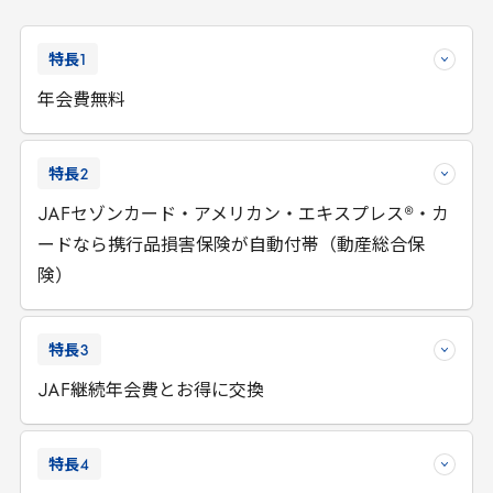
特長
1
年会費無料
特長
2
JAF
セゾンカード・アメリカン・エキスプレス®・カ
ードなら携行品損害保険が自動付帯（動産総合保
険）
特長
3
JAF
継続年会費とお得に交換
特長
4