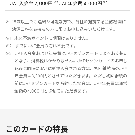
※
2
※
3
JAF
入会金
2
,
000
円
JAF
年会費
4
,
000
円
18
歳以上でご連絡が可能な方で、当社の提携する金融機関に
決済口座をお持ちの方に限りお申し込みいただけます。
永久不滅ポイントに期限はありません。
すでに
JAF
会員の方は不要です。
JAF
入会金および年会費は
JAF
セゾンカードによるお支払い
となり、消費税はかかりません。
JAF
セゾンカードのお申し
込みと同時に
JAF
に新規入会される方は、初回継続時の
JAF
年会費は
3
,
500
円とさせていただきます。ただし初回継続の
前に
JAF
セゾンカードを解約した場合は、
JAF
年会費は通常
金額の
4
,
000
円とさせていただきます。
このカードの特長