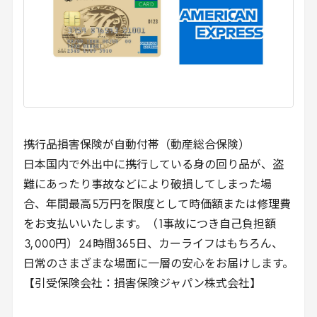
携行品損害保険が自動付帯（動産総合保険）
日本国内で外出中に携行している身の回り品が、盗
難にあったり事故などにより破損してしまった場
合、年間最高
5
万円を限度として時価額または修理費
をお支払いいたします。（
1
事故につき自己負担額
3
,
000
円）
24
時間
365
日、カーライフはもちろん、
日常のさまざまな場面に一層の安心をお届けします。
【引受保険会社：損害保険ジャパン株式会社】