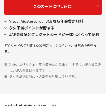
このカードに申し込む
Visa
、
Mastercard
、
JCB
なら年会費が無料
永久不滅ポイントが貯まる
JAF
会員証とクレジットカードが一体化となって便利
ETC
カードのご利用
1
,
000
円ごとに
2
ポイント、通常の
2
倍貯ま
る。
別途、
JAF
入会金・年会費がかかります（すでに
JAF
会員の方
は
JAF
入会金は不要です）。
タッチ決済は
Visa
・
JCB
のみ対応しています。