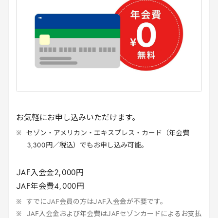
お気軽にお申し込みいただけます。
セゾン・アメリカン・エキスプレス・カード（年会費
3
,
300
円
／
税込
）でもお申し込み可能。
JAF
入会金
2
,
000
円
JAF
年会費
4
,
000
円
すでに
JAF
会員の方は
JAF
入会金が不要です。
JAF
入会金および年会費は
JAF
セゾンカードによるお支払