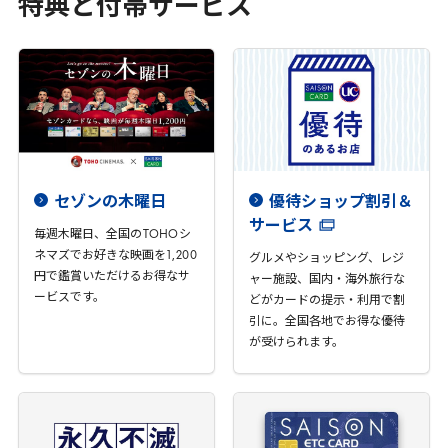
特典と付帯サービス
セゾンの木曜日
優待ショップ割引＆
サービス
毎週木曜日、全国の
TOHO
シ
ネマズでお好きな映画を
1
,
200
グルメやショッピング、レジ
円で鑑賞いただけるお得なサ
ャー施設、国内・海外旅行な
ービスです。
どがカードの提示・利用で割
引に。全国各地でお得な優待
が受けられます。