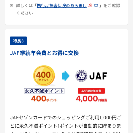
詳しくは「
携行品損害保険のあらまし
」をご確認
ください
特長
3
JAF
継続年会費とお得に交換
JAF
セゾンカードでのショッピングご利用
1
,
000
円ご
とに永久不滅ポイント
1
ポイントが自動的に貯まりま