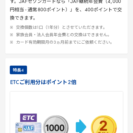
す。
JAF
セゾンカードなら「
JAF
継続年会費（
4
,
000
円相当 - 通常
800
ポイント）」を、
400
ポイントで交
換できます。
交換個数は
1
口（
1
年分）とさせていただきます。
家族会員・法人会員年会費との交換はできません。
カード有効期限月の
3
ヵ月前までにご依頼ください。
特長
4
ETC
ご利用分はポイント
2
倍