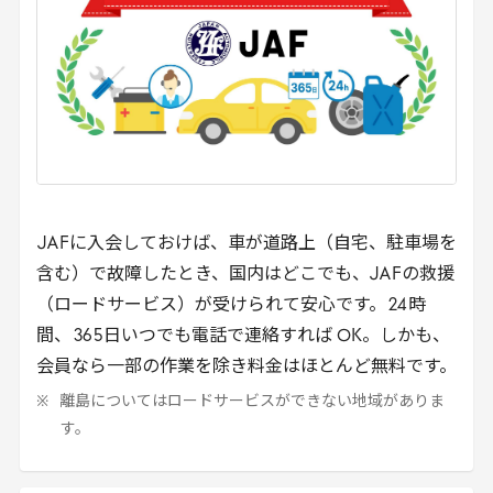
JAF
に入会しておけば、車が道路上（自宅、駐車場を
含む）で故障したとき、国内はどこでも、
JAF
の救援
（ロードサービス）が受けられて安心です。
24
時
間、
365
日いつでも電話で連絡すれば
OK
。しかも、
会員なら一部の作業を除き料金はほとんど無料です。
離島についてはロードサービスができない地域がありま
す。