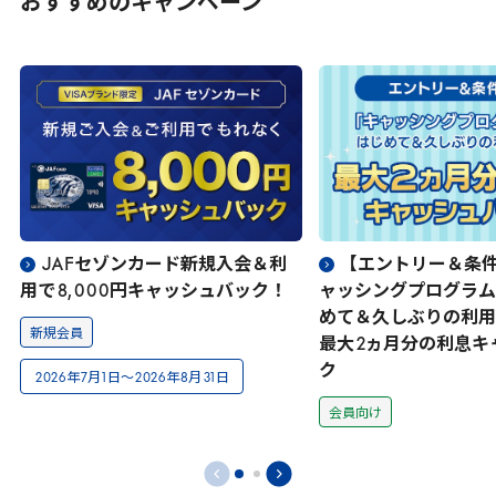
おすすめのキャンペーン
JAF
セゾンカード新規入会＆利
【エントリー＆条
用で
8
,
000
円キャッシュバック！
ャッシングプログラム
めて＆久しぶりの利用
新規会員
最大
2
ヵ月分の利息キ
ク
2026
年
7
月
1
日～
2026
年
8
月
31
日
会員向け