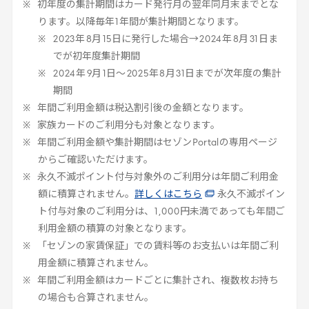
初年度の集計期間はカード発行月の翌年同月末までとな
ります。以降毎年
1
年間が集計期間となります。
2023
年
8
月
15
日に発行した場合→
2024
年
8
月
31
日ま
でが初年度集計期間
2024
年
9
月
1
日～
2025
年
8
月
31
日までが次年度の集計
期間
年間ご利用金額は税込割引後の金額となります。
家族カードのご利用分も対象となります。
年間ご利用金額や集計期間はセゾン
Portal
の専用ページ
からご確認いただけます。
永久不滅ポイント付与対象外のご利用分は年間ご利用金
額に積算されません。
詳しくはこちら
永久不滅ポイン
ト付与対象のご利用分は、
1
,
000
円未満であっても年間ご
利用金額の積算の対象となります。
「セゾンの家賃保証」での賃料等のお支払いは年間ご利
用金額に積算されません。
年間ご利用金額はカードごとに集計され、複数枚お持ち
の場合も合算されません。