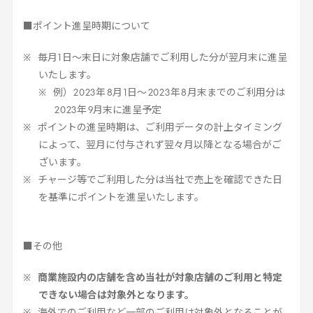
■ポイント進呈時期について
毎月
1
日～末日に対象店舗でご利用した分が翌月末に進呈
いたします。
例）
2023
年
8
月
1
日～
2023
年
8
月末までのご利用分は
2023
年
9
月末に進呈予定
ポイントの進呈時期は、ご利用データの計上タイミング
によって、翌月に付与されず翌々月以降となる場合がご
ざいます。
チャージ等でご利用した分は当社で売上を確認できた日
を基準にポイントを進呈いたします。
■その他
商業施設内の店舗を含め当社が対象店舗のご利用と特定
できない場合は対象外となります。