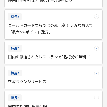
映画料金割引など
140
万件の優待あり
特長
2
ゴールドカードならではの還元率！ 身近なお店で
「最大
5
％ポイント還元」
特長
3
国内の厳選されたレストランで
1
名様分が無料に
特長
4
空港ラウンジサービス
特長
5