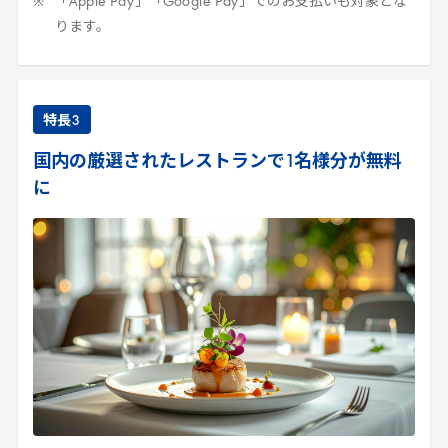
「
Apple
Pay
」「
Google
Pay
」でのお支払いも対象とな
ります。
特長
3
国内の厳選されたレストランで
1
名様分が無料
に