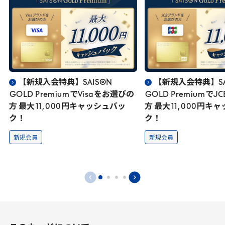
【新規入会特典】SAISON
【新規入会特典】SA
GOLD
Premium
で
Visa
をお選びの
GOLD
Premium
で
JC
方 最大
11
,
000
円キャッシュバッ
方 最大
11
,
000
円キャ
ク！
ク！
新規会員
新規会員