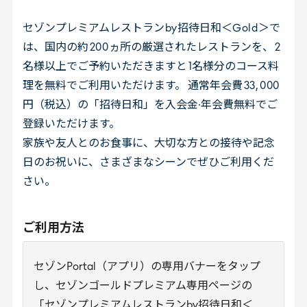
セゾンプレミアムレストラン
by
招待日和＜
Gold
＞で
は、国内の約
200
ヵ所の厳選されたレストランを、
2
名様以上でご予約いただきますと
1
名様分のコース料
理を無料でご利用いただけます。 通常年会費
33
,
000
円（税込）の「招待日和」を入会金·年会費無料でご
登録いただけます。
家族や友人とのお食事に、大切な方との接待や記念
日のお祝いに、さまざまなシーンでぜひご利用くだ
さい。
ご利用方法
セゾンPortal（アプリ）の専用バナーをタップ
し、セゾンゴールドプレミアム専用ページの
「セゾンプレミアムレストランby招待日和＜