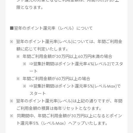
ント還元の対象となるご利用金額は、月間
100
万円が上
限となります。
■翌年のポイント還元率（レベル）について
翌年のポイント還元率(レベル)については、年間ご利用金
額に応じて判定いたします。
年間ご利用金額が
30
万円以上
60
万円未満の場合
⇒翌集計期間はポイント還元率
4
%(レベル
2
)でスタ
ート
年間ご利用金額が
60
万円以上の場合
⇒翌集計期間はポイント還元率
5
%(レベル
Max
)で
スタート
翌年のポイント還元率(レベル)は上記の通りですが、年間
ご利用金額の積算は毎年リセットとなります。
同期間中、年間ご利用金額が
30
万円以上になるとポイン
ト還元率
5
%（レベル
Max
）へアップいたします。