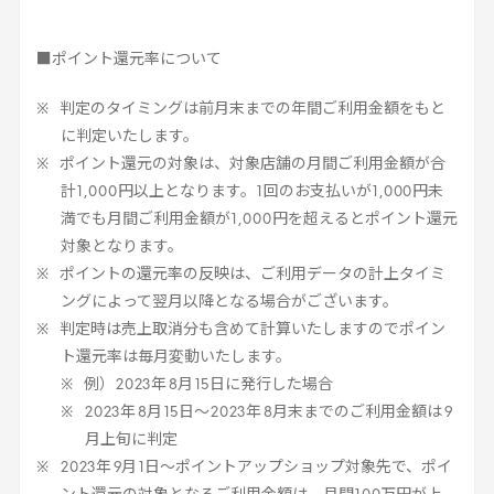
■ポイント還元率について
判定のタイミングは前月末までの年間ご利用金額をもと
に判定いたします。
ポイント還元の対象は、対象店舗の月間ご利用金額が合
計
1
,
000
円以上となります。
1
回のお支払いが
1
,
000
円未
満でも月間ご利用金額が
1
,
000
円を超えるとポイント還元
対象となります。
ポイントの還元率の反映は、ご利用データの計上タイミ
ングによって翌月以降となる場合がございます。
判定時は売上取消分も含めて計算いたしますのでポイン
ト還元率は毎月変動いたします。
例）
2023
年
8
月
15
日に発行した場合
2023
年
8
月
15
日～
2023
年
8
月末までのご利用金額は
9
月上旬に判定
2023
年
9
月
1
日～ポイントアップショップ対象先で、ポイ