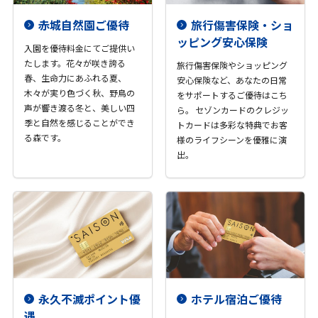
赤城自然園ご優待
旅行傷害保険・ショ
ッピング安心保険
入園を優待料金にてご提供い
たします。花々が咲き誇る
旅行傷害保険やショッピング
春、生命力にあふれる夏、
安心保険など、あなたの日常
木々が実り色づく秋、野鳥の
をサポートするご優待はこち
声が響き渡る冬と、美しい四
ら。 セゾンカードのクレジッ
季と自然を感じることができ
トカードは多彩な特典でお客
る森です。
様のライフシーンを優雅に演
出。
永久不滅ポイント優
ホテル宿泊ご優待
遇