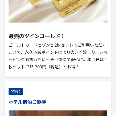
最強のツインゴールド！
ゴールドカードセゾンと
2
枚セットでご利用いただく
ことで、永久不滅ポイントはより大きく貯まり、ショ
ッピングも旅行もいっそう快適で安心に。年会費は
2
枚セットで
13
,
200
円（税込）とお得！
特長
2
ホテル宿泊ご優待