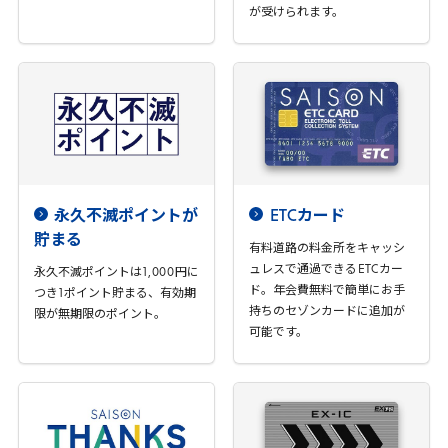
が受けられます。
永久不滅ポイントが
ETC
カード
貯まる
有料道路の料金所をキャッシ
ュレスで通過できる
ETC
カー
永久不滅ポイントは
1
,
000
円に
ド。年会費無料で簡単にお手
つき
1
ポイント貯まる、有効期
持ちのセゾンカードに追加が
限が無期限のポイント。
可能です。