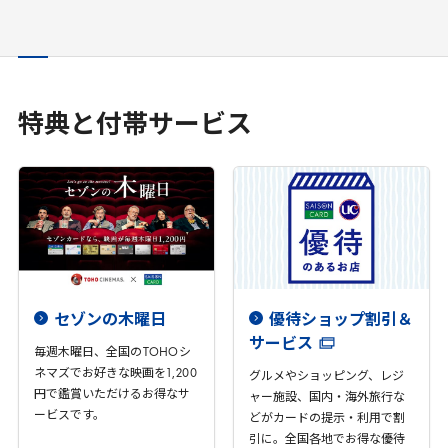
特典と付帯サービス
セゾンの木曜日
優待ショップ割引＆
サービス
毎週木曜日、全国の
TOHO
シ
ネマズでお好きな映画を
1
,
200
グルメやショッピング、レジ
円で鑑賞いただけるお得なサ
ャー施設、国内・海外旅行な
ービスです。
どがカードの提示・利用で割
引に。全国各地でお得な優待