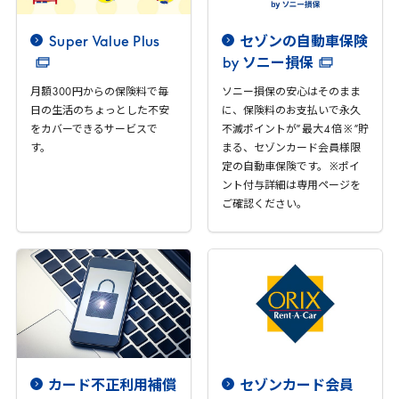
Super
Value
Plus
セゾンの自動車保険
by
ソニー損保
月額
300
円からの保険料で毎
ソニー損保の安心はそのまま
日の生活のちょっとした不安
に、保険料のお支払いで永久
をカバーできるサービスで
不滅ポイントが” 最大
4
倍 ※ ”貯
す。
まる、セゾンカード会員様限
定の自動車保険です。 ※ポイ
ント付与詳細は専用ページを
ご確認ください。
カード不正利用補償
セゾンカード会員