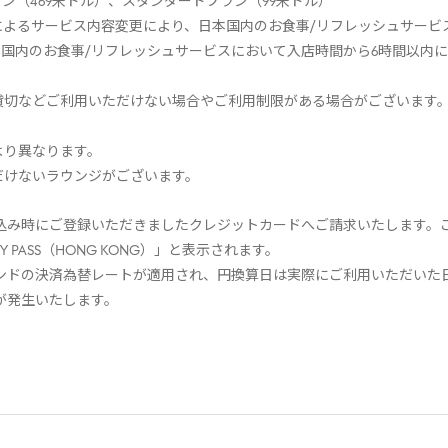
ン（469米ドル）、スタンダードプラン（99米ドル）
によるサービス内容変更により、日本国内のお食事/リフレッシュサービ
国内のお食事/リフレッシュサービスにおいて入店時間から6時間以内
貸切などご利用いただけない場合やご利用制限がある場合がございます
より異なります。
だけないラウンジがございます。
込み時にご登録いただきましたクレジットカードへご請求いたします。
ORITY PASS（HONG KONG）」と表示されます。
ンドの決済為替レートが適用され、円換算日は実際にご利用いただいた
が発生いたします。