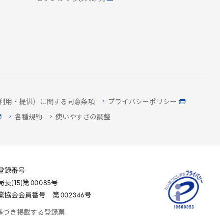
利用・提供）に関する同意条項
プライバシーポリシー
各種規約
使いやすさの調整
登録番号
局長(
15
)第
00085
号
業協会会員番号 第
002346
号
基づき掲載する登録票