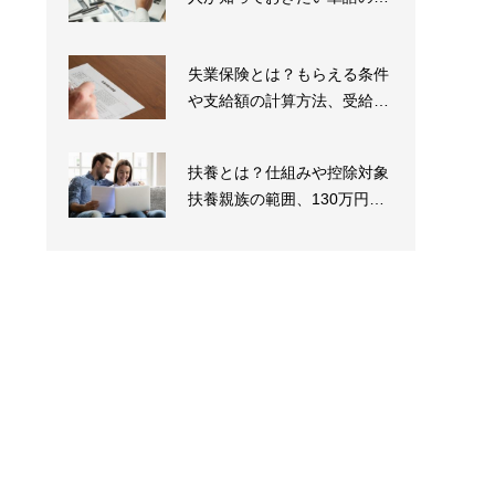
味と例文を紹介
失業保険とは？もらえる条件
や支給額の計算方法、受給ま
での流れを解説
扶養とは？仕組みや控除対象
扶養親族の範囲、130万円や
160万円の壁も...