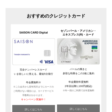
おすすめのクレジットカード
セゾンパール・
アメリカン・
SAISON CARD Digital
エキスプレス(R)・
カード
パールの輝きと
完全ナンバーレスカード
多彩な特典をこの1枚に集約
いま欲しいに答える、最短5分発行
年会費初年度無料
年会費無料※
2年目以降1,100円(税込)
※ご入会月から翌年同月までにカードの
※年一回のご利用で次年度無料
ご利用がない場合には、カードサービス
手数料がかかります。
キャンペーン実施中！
詳しくはこちら
詳しくはこちら