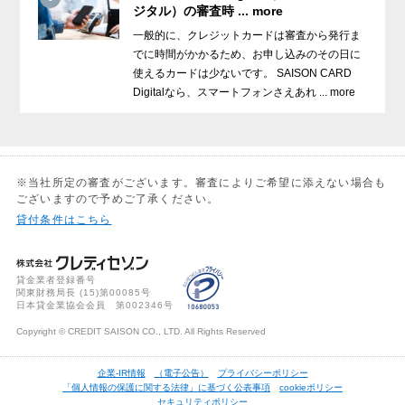
ジタル）の審査時 ... more
一般的に、クレジットカードは審査から発行ま
でに時間がかかるため、お申し込みのその日に
使えるカードは少ないです。 SAISON CARD
Digitalなら、スマートフォンさえあれ ... more
※当社所定の審査がございます。審査によりご希望に添えない場合も
ございますので予めご了承ください。
貸付条件はこちら
貸金業者登録番号
関東財務局長 (
15
)第00085号
日本貸金業協会会員 第002346号
Copyright © CREDIT SAISON CO., LTD. All Rights Reserved
企業-IR情報
（電子公告）
プライバシーポリシー
「個人情報の保護に関する法律」に基づく公表事項
cookieポリシー
セキュリティポリシー