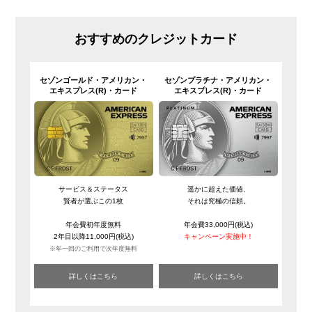
おすすめのクレジットカード
セゾンゴールド・
アメリカン・
セゾンプラチナ・
アメリカン・
エキスプレス(R)・
カード
エキスプレス(R)・
カード
サービス＆ステータス
遥かに超えた価値、
賢者が選ぶこの1枚
それは究極の信頼。
年会費初年度無料
年会費33,000円(税込)
2年目以降11,000円(税込)
キャンペーン実施中！
※年一回のご利用で次年度無料
詳しくはこちら
詳しくはこちら