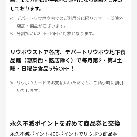
画、また分割払い手数料が無料になる企画をご用意
しております。
デパートリウボウ内でのご利用分に限ります。一部除外
店舗・商品がございます。
分割払いは
3
回～
10
回が対象となります。
リウボウストア各店、デパートリウボウ地下食
品館（惣菜街・銘店除く）で毎月第
2
・第
4
土
曜・日曜は食品
5
％
OFF
！
リウボウカードでお支払いいただくと、ご請求時に割引
いたします。
永久不滅ポイントを貯めて商品券と交換
永久不滅ポイント
400
ポイントでリウボウ商品券