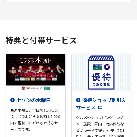
特典と付帯サービス
セゾンの木曜日
優待ショップ割引＆
サービス
毎週木曜日、全国の
TOHO
シ
ネマズでお好きな映画を
1
,
200
グルメやショッピング、レジ
円で鑑賞いただけるお得なサ
ャー施設、国内・海外旅行な
ービスです。
どがカードの提示・利用で割