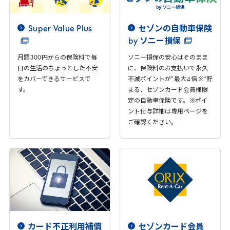
Super
Value
Plus
セゾンの自動車保険
by
ソニー損保
月額
300
円からの保険料で毎
ソニー損保の安心はそのまま
日の生活のちょっとした不安
に、保険料のお支払いで永久
をカバーできるサービスで
不滅ポイントが” 最大
4
倍 ※ ”貯
す。
まる、セゾンカード会員様限
定の自動車保険です。 ※ポイ
ント付与詳細は専用ページを
ご確認ください。
カード不正利用補償
セゾンカード会員