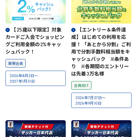
【
25
歳以下限定】対象
【エントリー＆条件達
カードご入会でショッピン
成】 はじめての利用を応
グご利用金額の
2
%キャッ
援！ 「あとから分割」ご利
シュバック！
用で分割手数料相当額をキ
ャッシュバック ※条件あ
新規会員
り ※各期間のエントリー
は先着
3
万名様
2026
年
8
月
3
日～
2027
年
1
月
31
日
会員向け
2026
年
7
月
27
日～
2026
年
9
月
10
日