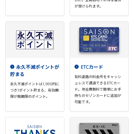
引に。全国各地でお得な優待
が受けられます。
永久不滅ポイントが
ETC
カード
貯まる
有料道路の料金所をキャッシ
ュレスで通過できる
ETC
カー
永久不滅ポイントは
1
,
000
円に
ド。年会費無料で簡単にお手
つき
1
ポイント貯まる、有効期
持ちのセゾンカードに追加が
限が無期限のポイント。
可能です。