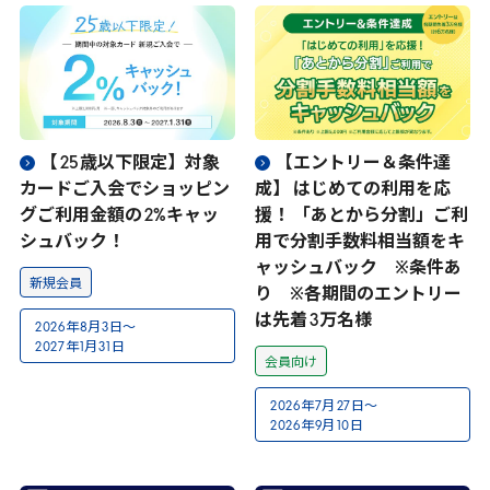
【
25
歳以下限定】対象
【エントリー＆条件達
カードご入会でショッピン
成】 はじめての利用を応
グご利用金額の
2
%キャッ
援！ 「あとから分割」ご利
シュバック！
用で分割手数料相当額をキ
ャッシュバック ※条件あ
新規会員
り ※各期間のエントリー
は先着
3
万名様
2026
年
8
月
3
日～
2027
年
1
月
31
日
会員向け
2026
年
7
月
27
日～
2026
年
9
月
10
日