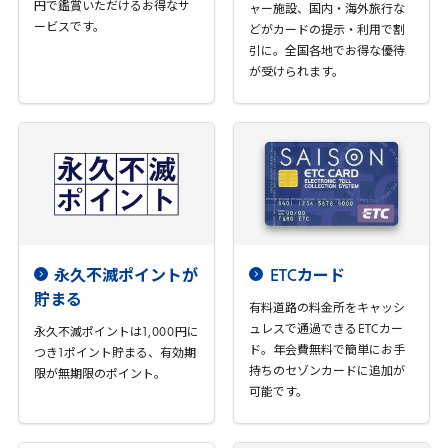
円で鑑賞いただけるお得なサ
ャー施設、国内・海外旅行な
ービスです。
どがカードの提示・利用で割
引に。全国各地でお得な優待
が受けられます。
永久不滅ポイントが
ETC
カード
貯まる
有料道路の料金所をキャッシ
ュレスで通過できる
ETC
カー
永久不滅ポイントは
1
,
000
円に
ド。年会費無料で簡単にお手
つき
1
ポイント貯まる、有効期
持ちのセゾンカードに追加が
限が無期限のポイント。
可能です。