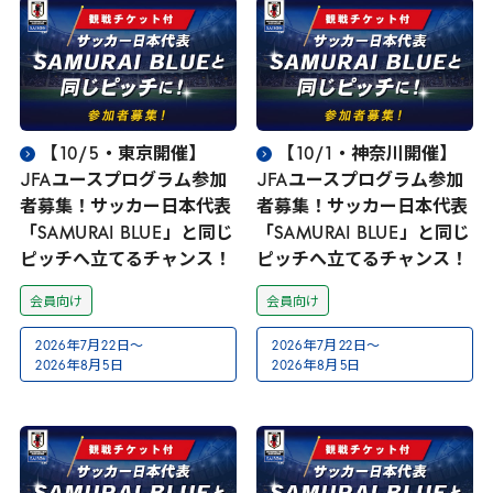
【
10
/
5
・東京開催】
【
10
/
1
・神奈川開催】
JFA
ユースプログラム参加
JFA
ユースプログラム参加
者募集！サッカー日本代表
者募集！サッカー日本代表
「
SAMURAI
BLUE
」と同じ
「
SAMURAI
BLUE
」と同じ
ピッチへ立てるチャンス！
ピッチへ立てるチャンス！
会員向け
会員向け
2026
年
7
月
22
日～
2026
年
7
月
22
日～
2026
年
8
月
5
日
2026
年
8
月
5
日