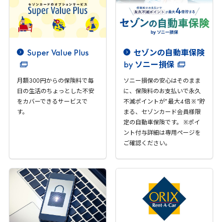
Super
Value
Plus
セゾンの自動車保険
by
ソニー損保
月額
300
円からの保険料で毎
ソニー損保の安心はそのまま
日の生活のちょっとした不安
に、保険料のお支払いで永久
をカバーできるサービスで
不滅ポイントが” 最大
4
倍 ※ ”貯
す。
まる、セゾンカード会員様限
定の自動車保険です。 ※ポイ
ント付与詳細は専用ページを
ご確認ください。