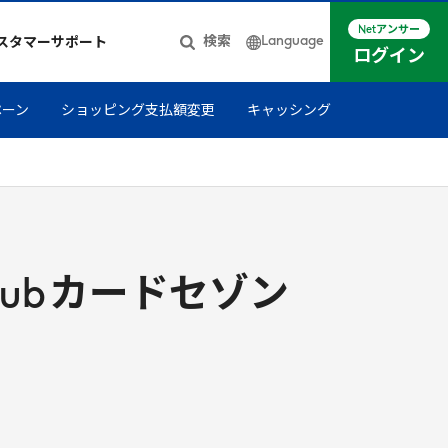
Netアンサー
Language
検索
スタマーサポート
ログイン
日本語
ペーン
ショッピング支払額変更
キャッシング
簡体中文
English
lub
カードセゾン