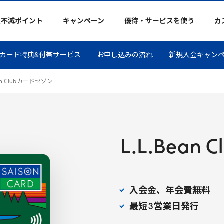
久不滅ポイント
キャンペーン
優待・サービスを使う
カ
カード特典&付帯サービス
お申し込みの流れ
新規入会キャン
n
Club
カードセゾン
L
.
L
.
Bean
C
入会金、年会費無料
最短
3
営業日発行