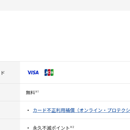
ンド
※
1
無料
カード不正利用補償（オンライン・プロテク
※
2
永久不滅ポイント