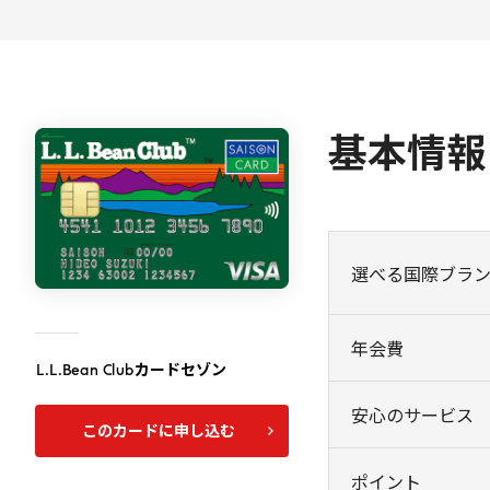
基本情報
選べる国際ブラ
年会費
L
.
L
.
Bean
Club
カードセゾン
安心のサービス
このカードに申し込む
ポイント