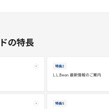
ドの特長
特長
2
L
.
L
.
Bean
最新情報のご案内
特長
5