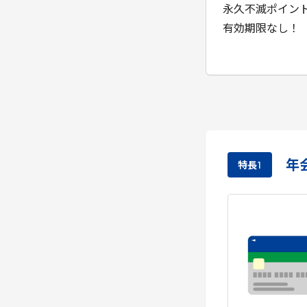
永久不滅ポイン
有効期限なし！
年
特長
1