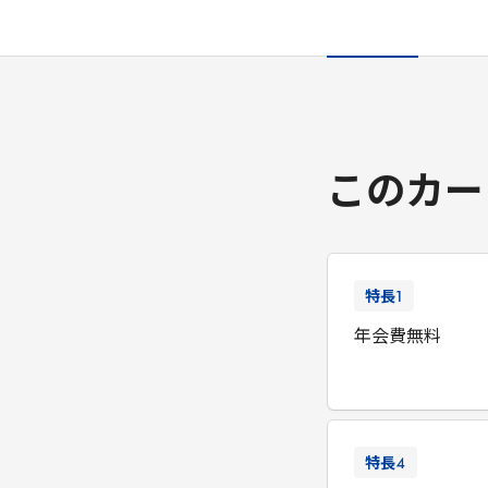
このカー
特長
1
年会費無料
特長
4