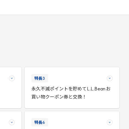
特長
3
永久不滅ポイントを貯めて
L
.
L
.
Bean
お
買い物クーポン券と交換！
特長
6