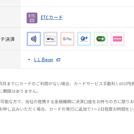
ETC
カード
ッチ決済
L
.
L
.
Bean
同月までにカードのご利用がない場合、カードサービス手数料
1
,
650
円(
に期限はありません。
が可能な方で、当社の提携する金融機関に決済口座をお持ちの方に限りお
お申し込みいただく場合、カードの発行に追加で
1
～
2
日程度お時間をい