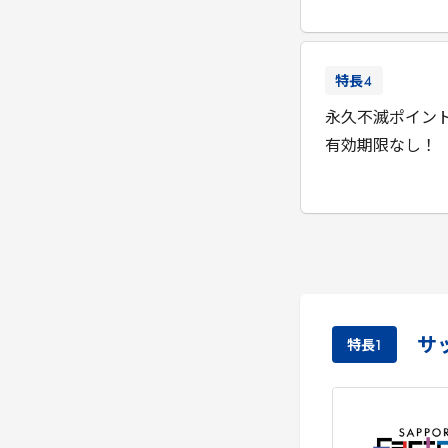
特長
4
永久不滅ポイン
有効期限なし！
サ
特長
1