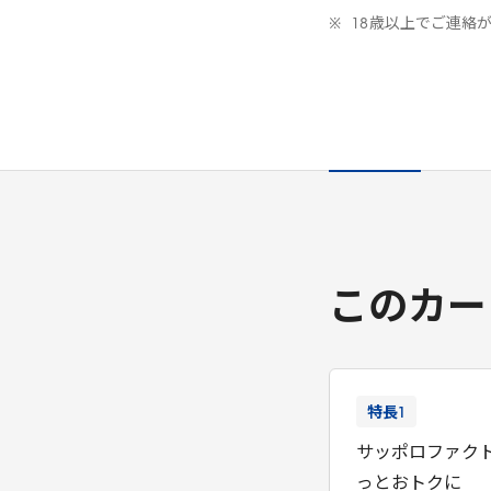
18
歳以上でご連絡
このカー
特長
1
サッポロファク
っとおトクに