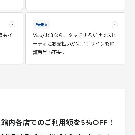
特長
6
換もイ
Visa
/
JCB
なら、タッチするだけでスピ
ーディにお支払いが完了！サインも暗
証番号も不要。
ー館内各店でのご利用額を
5
％
OFF
！