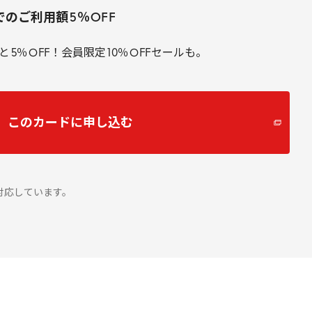
でのご利用額
5
％
OFF
と
5
％
OFF
！会員限定
10
％
OFF
セールも。
このカードに申し込む
対応しています。