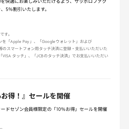
物を快適にお楽しみいただけるよう、サッポロファク
を、
5
％割引いたします。
。
。
K
です。
ンを「
Apple
Pay
」、「
Google
ウォレット」および
等のスマートフォン用タッチ決済に登録・支払いいただいた
「
VISA
タッチ」、「
JCB
のタッチ決済」でお支払いいただい
。
％お得！』セールを開催
カードセゾン会員様限定の「
10
％お得」セールを開催
ん。