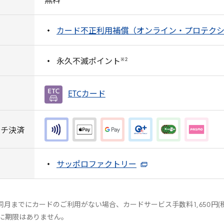
無料
カード不正利用補償（オンライン・プロテク
※
2
永久不滅ポイント
ETC
カード
ッチ決済
サッポロファクトリー
同月までにカードのご利用がない場合、カードサービス手数料
1
,
650
円(
に期限はありません。