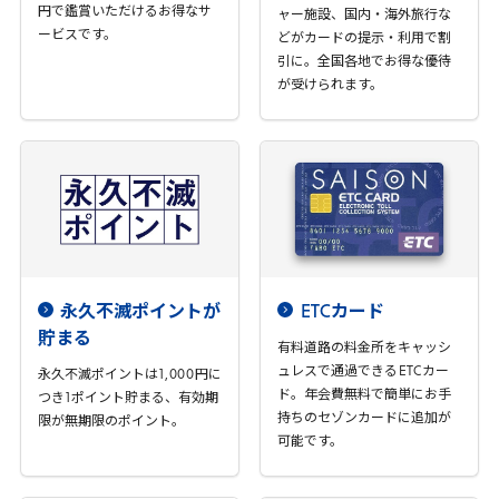
円で鑑賞いただけるお得なサ
ャー施設、国内・海外旅行な
ービスです。
どがカードの提示・利用で割
引に。全国各地でお得な優待
が受けられます。
永久不滅ポイントが
ETC
カード
貯まる
有料道路の料金所をキャッシ
ュレスで通過できる
ETC
カー
永久不滅ポイントは
1
,
000
円に
ド。年会費無料で簡単にお手
つき
1
ポイント貯まる、有効期
持ちのセゾンカードに追加が
限が無期限のポイント。
可能です。