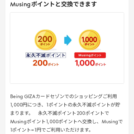
Musing
ポイントと交換できます
Being
GIZA
カードセゾンでのショッピングご利用
1
,
000
円につき、
1
ポイントの永久不滅ポイントが貯
まります。 永久不滅ポイント
200
ポイントで
Musing
ポイント
1
,
000
ポイントへ交換し、
Musing
で
1
ポイント=
1
円でご利用いただけます。