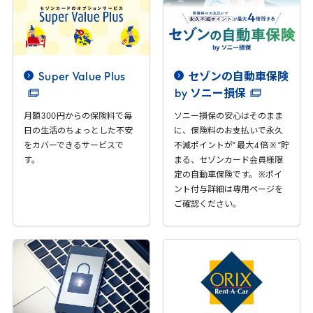
Super
Value
Plus
セゾンの自動車保険
by
ソニー損保
月額
300
円からの保険料で毎
ソニー損保の安心はそのまま
日の生活のちょっとした不安
に、保険料のお支払いで永久
をカバーできるサービスで
不滅ポイントが” 最大
4
倍 ※ ”貯
す。
まる、セゾンカード会員様限
定の自動車保険です。 ※ポイ
ント付与詳細は専用ページを
ご確認ください。