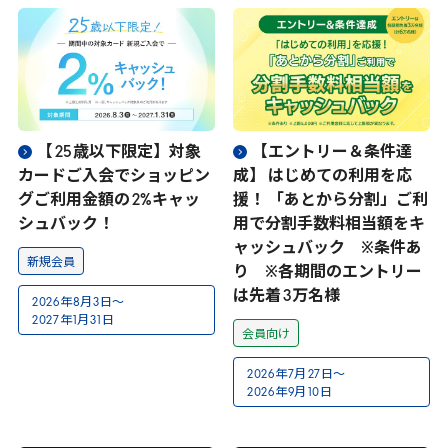
【
25
歳以下限定】対象
【エントリー＆条件達
カードご入会でショッピン
成】 はじめての利用を応
グご利用金額の
2
%キャッ
援！ 「あとから分割」ご利
シュバック！
用で分割手数料相当額をキ
ャッシュバック ※条件あ
新規会員
り ※各期間のエントリー
は先着
3
万名様
2026
年
8
月
3
日～
2027
年
1
月
31
日
会員向け
2026
年
7
月
27
日～
2026
年
9
月
10
日