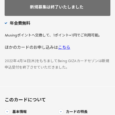
新規募集は終了いたしました
年会費無料
Musing
ポイントへ交換して、
1
ポイント=
1
円でご利用可能。
ほかのカードのお申し込みは
こちら
2022
年
4
月
14
日(木)をもちまして
Being
GIZA
カードセゾンは新規
申込受付を終了させていただきました。
このカードについて
基本情報
カードの特長