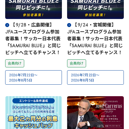
【
9
/
28
・広島開催】
【
9
/
24
・宮城開催】
JFA
ユースプログラム参加
JFA
ユースプログラム参加
者募集！サッカー日本代表
者募集！サッカー日本代表
「
SAMURAI
BLUE
」と同じ
「
SAMURAI
BLUE
」と同じ
ピッチへ立てるチャンス！
ピッチへ立てるチャンス！
会員向け
会員向け
2026
年
7
月
22
日～
2026
年
7
月
22
日～
2026
年
8
月
5
日
2026
年
8
月
5
日