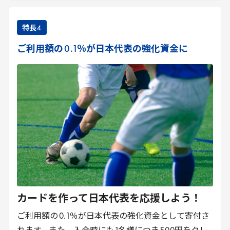
特長
4
ご利用額の
0
.
1
％が日本代表の強化資金に
カードを作って日本代表を応援しよう！
ご利用額の
0
.
1
％が日本代表の強化資金として寄付さ