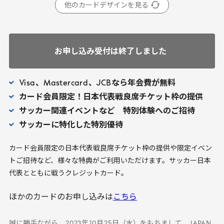
他のカードデザインを見る
お申し込み受付は終了しました
Visa
、
Mastercard
、
JCB
なら年会費が無料
カード会員限定！日本代表戦良席チケット枠の提供
サッカー関連イベントなど 特別体験へのご招待
サッカーに特化した特別優待
カード会員限定の日本代表戦良席チケット枠の提供や限定イベン
トご招待など、様々な特典がご利用いただけます。サッカー日本
代表とともに戦うクレジットカード。
ほかのカードのお申し込みは
こちら
誠に勝手ながら、
2023
年
10
月
25
日（水）をもちまして、
JAPAN