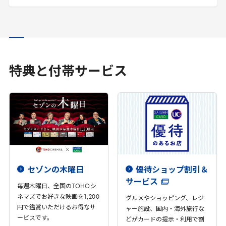
特典と付帯サービス
セゾンの木曜日
優待ショップ割引＆
サービス
毎週木曜日、全国の
TOHO
シ
ネマズでお好きな映画を
1
,
200
グルメやショッピング、レジ
円で鑑賞いただけるお得なサ
ャー施設、国内・海外旅行な
ービスです。
どがカードの提示・利用で割