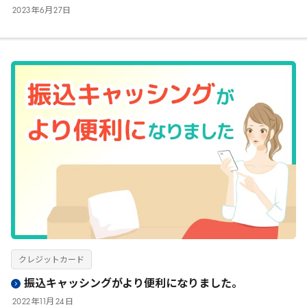
2023
年
6
月
27
日
クレジットカード
振込キャッシングがより便利になりました。
2022
年
11
月
24
日