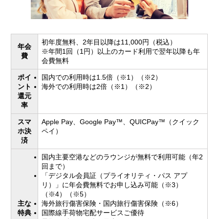
初年度無料、2年目以降は11,000円（税込）
年会
※年間1回（1円）以上のカード利用で翌年以降も年
費
会費無料
ポイ
国内での利用時は1.5倍（※1）（※2）
ント
海外での利用時は2倍（※1）（※2）
還元
率
スマ
Apple Pay、Google Pay™、QUICPay™（クイック
ホ決
ペイ）
済
国内主要空港などのラウンジが無料で利用可能（年2
回まで）
「デジタル会員証（プライオリティ・パス アプ
リ）」に年会費無料でお申し込み可能（※3）
（※4）（※5）
主な
海外旅行傷害保険・国内旅行傷害保険（※6）
特典
国際線手荷物宅配サービスご優待