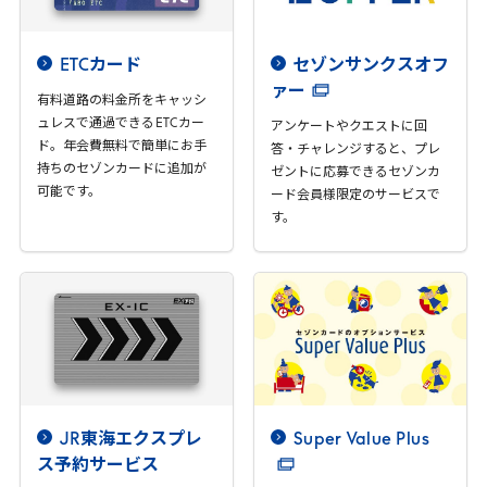
ETC
カード
セゾンサンクスオフ
ァー
有料道路の料金所をキャッシ
ュレスで通過できる
ETC
カー
アンケートやクエストに回
ド。年会費無料で簡単にお手
答・チャレンジすると、プレ
持ちのセゾンカードに追加が
ゼントに応募できるセゾンカ
可能です。
ード会員様限定のサービスで
す。
JR
東海エクスプレ
Super
Value
Plus
ス予約サービス