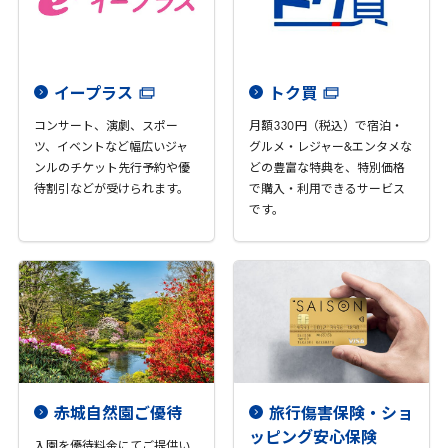
イープラス
トク買
コンサート、演劇、スポー
月額
330
円（税込）で宿泊・
ツ、イベントなど幅広いジャ
グルメ・レジャー&エンタメな
ンルのチケット先行予約や優
どの豊富な特典を、特別価格
待割引などが受けられます。
で購入・利用できるサービス
です。
赤城自然園ご優待
旅行傷害保険・ショ
ッピング安心保険
入園を優待料金にてご提供い