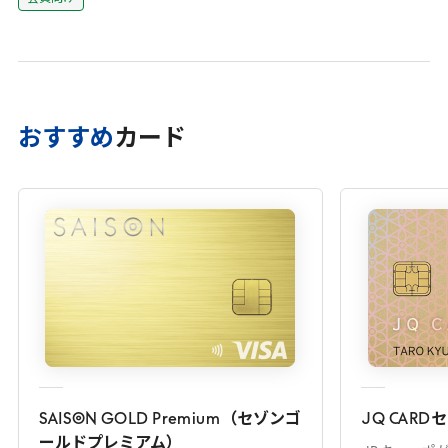
おすすめ
カード
SAISON
GOLD
Premium
（セゾンゴ
JQ
CARD
セ
ールドプレミアム）