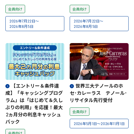
会員向け
会員向け
2026
年
7
月
22
日～
2026
年
7
月
22
日～
2026
年
8
月
5
日
2026
年
8
月
5
日
【エントリー＆条件達
世界三大テノールのホ
成】「キャッシングプログ
セ･カレーラス テノール･
ラム」は「はじめて＆久し
リサイタル先行受付
ぶりの利用」を応援！最大
会員向け
2
ヵ月分の利息キャッシュ
バック
2026
年
5
月
1
日～
2026
年
11
月
1
日
会員向け