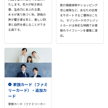
たします。花々が咲き誇る
旅行傷害保険やショッピング
春、生命力にあふれる夏、
安心保険など、あなたの日常
木々が実り色づく秋、野鳥の
をサポートするご優待はこち
声が響き渡る冬と、美しい四
ら。 セゾンカードのクレジッ
季と自然を感じることができ
トカードは多彩な特典でお客
る森です。
様のライフシーンを優雅に演
出。
家族カード（ファミ
リーカード）・追加カ
ード
家族カード（ファミリーカー