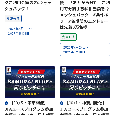
グご利用金額の
2
%キャッ
援！ 「あとから分割」ご利
シュバック！
用で分割手数料相当額をキ
ャッシュバック ※条件あ
新規会員
り ※各期間のエントリー
は先着
3
万名様
2026
年
8
月
3
日～
2027
年
1
月
31
日
会員向け
2026
年
7
月
27
日～
2026
年
9
月
10
日
【
10
/
5
・東京開催】
【
10
/
1
・神奈川開催】
JFA
ユースプログラム参加
JFA
ユースプログラム参加