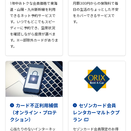
1
年中おトクな会員価格で東海
月額
300
円からの保険料で毎
道・山陽・九州新幹線を利用
日の生活のちょっとした不安
できるネット予約サービスで
をカバーできるサービスで
す。いつでもどこでもスピー
す。
ディーに予約でき、空席状況
を確認しながら座席が選べま
す。※一部除外カードがありま
す。
カード不正利用補償
セゾンカード会員
（オンライン・プロテ
レンタカーマルトクプ
クション）
ラン
心当たりのないインターネッ
セゾンカード会員限定のお得